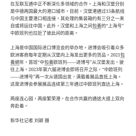
在互联互通中正不断深化多领域的合作。上海和汉堡分别
是中德两国最大的港口城市，目前，汉堡港通过15条航线
与中国主要港口相连接，其处理的集装箱约有三分之一来
自或将运往中国。此外，汉堡和上海之间
包養
的“上海号”
中欧班列也拉近了彼此间的距离。
上海是中国国际进口博览会的举办地。进博会吸引着众多
欧洲客商每年定期从汉堡向上海发出更多的货品。2021
包
養網
年，首班“中
包養
欧班列——进博号”从汉堡发出，驶
往上海。2023年第六届进博会即将召开之际，“中欧班列
——进博号”再一次从德国出发，满载着展品直抵上海。
这是进博会参展展品连续第三年通过中欧班列直达上海。
两座连心园，两座繁荣港，在合作共赢的通途大道上双向
奔赴着。
新华社记者 刘颖 摄