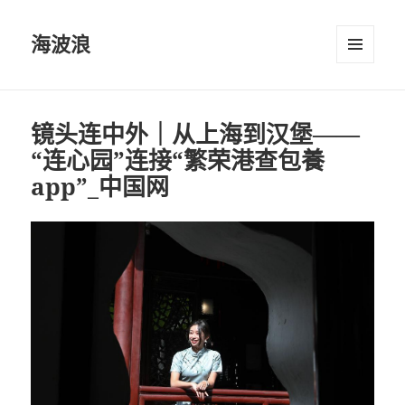
海波浪
選單及
小工具
镜头连中外｜从上海到汉堡——
“连心园”连接“繁荣港查包養
app”_中国网