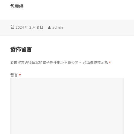
包養網
發
作
2024 年 3 月 8 日
admin
佈
者
日
期:
發佈留言
發佈留言必須填寫的電子郵件地址不會公開。
必填欄位標示為
*
留言
*