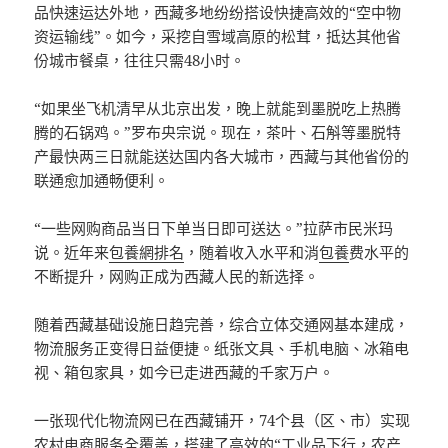
品快速运达外地，西藏多地纷纷搭设快捷高效的“空中物
资运输线”。如今，采挖自雪域高原的松茸，抵达其他省
份城市餐桌，往往只需48小时。
“如果坐飞机清早从北京出发，晚上就能到墨脱吃上热腾
腾的石锅鸡。”罗布央宗说。现在，茶叶、石斛等墨脱特
产最快两三日就能送达国内各大城市，西藏与其他省份的
联通愈加通畅便利。
“一些网购商品当日下单当日即可送达。”拉萨市民米玛
说。近年来
包養網排名
，随着收入水平和消
包養
费水平的
不断提升，网购正成为西藏人民的新选择。
随着西藏基础设施日趋完善，综合立体交通网基本建成，
物流服务正变得日益便捷。纸张文具、手机电脑、冰箱电
视、箱包家具，如今已走进西藏的千家万户。
一张现代化物流网已在西藏铺开，74个县（区、市）实现
农村电商服务全覆盖，搭建了高效的“工业品下行，农产