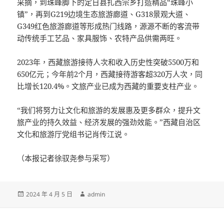
采摘，到珠峰脚下的定日县扎西宗乡打造精品“珠峰小
镇”，再到G219边境生态旅游廊道、G318景观大道、
G349红色旅游廊道等形成热门线路，源源不断的客流带
动传统手工艺品、家具服饰、农特产品供需两旺。
2023年，西藏旅游接待人次和收入历史性突破5500万和
650亿元；今年前2个月，西藏接待游客超320万人次，同
比增长120.4%。文旅产业已成为西藏的重要支柱产业。
“我们将努力让文化和旅游的发展惠及更多群众，提升文
旅产业的持久效益、经济发展的强劲效能。”西藏自治区
文化和旅游厅党组书记肖传江说。
（本报记者徐驭尧参与采写）
發
作
2024 年 4 月 5 日
admin
佈
者
日
期: