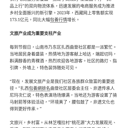
品上行”的双向物流体系，迅速发展的电商服务成为推进
乡村全面振兴的新引擎。2023年，西藏网上零售额实现
173.1亿元，同比大幅
包養行情
增长。
文旅产业成为重要支柱产业
每到节假日，山南市乃东区扎西曲登社区都是一派繁忙。
当地居民身着盛装，热情地为游客献上哈达，端起切玛，
斟满醇香的青稞酒，热烈欢迎各地游客。社区的路灯、指
引牌、外墙上，特色装饰随处可见。
“现在，发展文旅产业是我们社区各族群众致富的重要途
径。”扎西
包養網排名
曲登社区居委会主任、非遗传承人
尼玛次仁说，特色表演场场爆满，当地还为游客设置了骑
马射箭等体验活动，“环境美了，腰包鼓了，非遗文化也
得到更好传承。”
文旅兴，乡村富。从林芝嘎拉村“桃花源”大力发展观光、