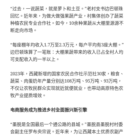
“过去，一说蔬菜，就是萝卜和土豆。”老村支书边巴顿珠
回忆。近年来，为做大做强果蔬产业，村集体创办了蔬菜
种植农民专业合作社。如今，10余种果蔬从大棚里源源不
断走向市场。
“每座棚年均收入1.7万至2.3万元，每户平均有3座大棚。”
边巴顿珠算了一笔账：大棚果蔬带来的收入已占全村人均
可支配收入的一半以上。
2023年，西藏新增的国家农民合作社示范社30家，粮食、
蔬菜、肉蛋奶年产量分别达108万吨、95万吨、93万吨，
不仅让农牧民群众实现就近就便就业，也带动高原特色农
牧产业提质增效。
电商服务成为推进乡村全面振兴新引擎
“墨脱是全国最后一个通公路的县城。”墨脱县墨脱村村委
会副主任罗布央宗说。近年来，为让西藏本土优质农副产