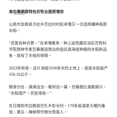
高
包養網
原特色农牧业提质增效
山南市加查县冷达乡巴达村村民卓嘎又一次选择播种高原
水稻。
“还是良种合算。”在卓嘎看来，种上由西藏自治区农牧科
学院育种专家范春捆选育出的适应高海拔种植的水稻新品
系，就有了丰收的保障。
2023年秋收，这片海拔3100多米的土地上，高原水稻亩产
556.16公斤。
粮食归仓、满满当当，看到这一幕，范春捆比谁都高兴，
“水稻增产，农民增收。”
在日喀则市白朗县巴扎乡彭仓村，170多座温室大棚内番
茄、黄瓜、辣椒等作物长势喜人。