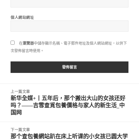
個人網站網址
在
瀏覽器
中儲存顯示名稱、電子郵件地址及個人網站網址，以供下
次發佈留言時使用。
文
上一篇文章
章
新华全媒+丨五年后，那个搬出大山的女孩还好
上
導
吗？——吉雪查覓包養價格与家人的新生活_中
一
覽
国网
篇
文
章:
下一篇文章
那个查包養網站趴在床上听课的小女孩已圆大学
下