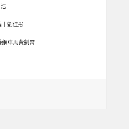
王浩
編｜劉佳彤
養網車馬費
劉霄