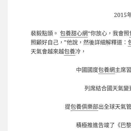
2015
裴毅點頭。
包養甜心網
“你放心，我會照
照顧好自己，”他說，然後詳細解釋道：
天氣會越來越
包養
冷，
中國國度
包養網
主席
列席結合國天氣變
提
包養俱樂部
出全球天氣
積極推進告竣了《巴