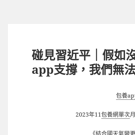
碰見習近平｜假如
app支撐，我們無
包養ap
2023年11
包養網單次
月
《結合國天氣變