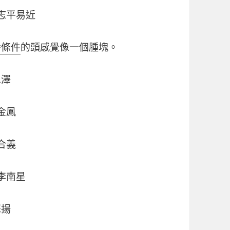
志平易近
養條件
的頭感覺像一個腫塊。
單澤
金鳳
合義
李南星
蘇揚