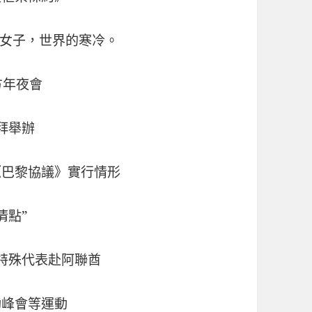
女子，世界的寒冷。
方年夜會
拜舉辦
《巴黎協議》實行情形
清點”
特殊代表赴阿聯酋
動峰會等運動