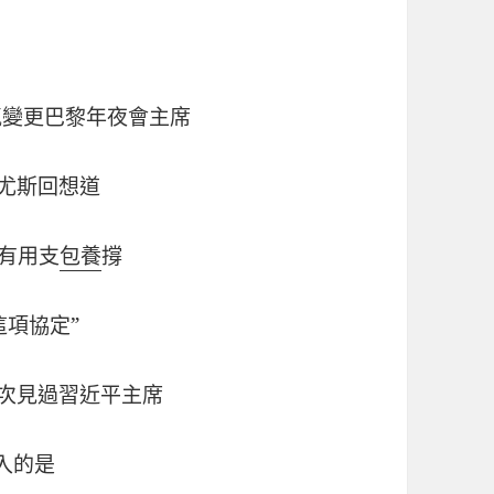
氣變更巴黎年夜會主席
尤斯回想道
有用支
包養
撐
這項協定”
屢次見過習近平主席
入的是