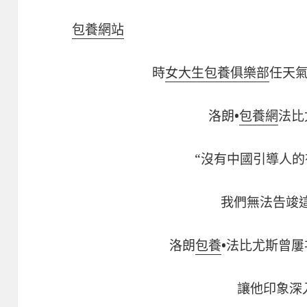
包養網站
時
女大生包養俱樂部
任天
洛朗•
包養網
法比
“沒有中國引導人的
我們無法告竣
洛朗
包養
•法比尤斯曾
讓他印象深