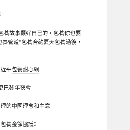
年
包養故事
顧好自己的，
包養
你也要
包養管道
“
包養合約
夏天
包養
過後，
習近平
包養甜心網
更巴黎年夜會
管理的中國理念和主意
黎
包養金額
協議》