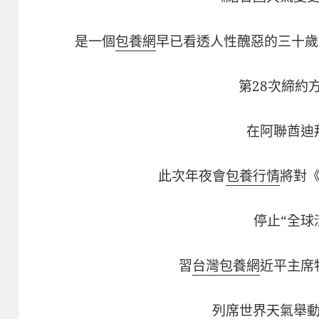
是一個
包養網
早已看透人性醜惡的三十歲
第28次締約
在阿聯酋迪
此次年夜會
包養行情
將對
停止“全球
習
台灣包養網
近平主席
列席世界天氣舉