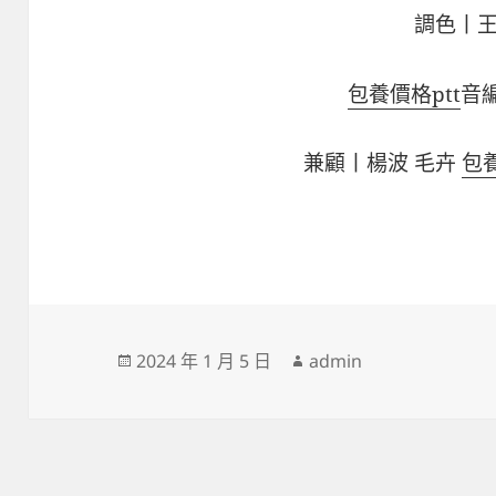
調色丨
包養價格ptt
音
兼顧丨楊波 毛卉
包
發
作
2024 年 1 月 5 日
admin
佈
者
日
期: