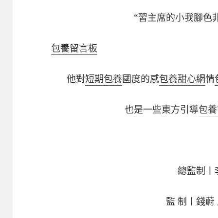
“習主席的小我腳色
包養留言板
他對
短期包養
國度的感
包養甜心網
情
也是一些東方引導
包養
總監制丨
監 制丨錢蔚