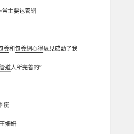
非常主要
包養網
包養
和
包養網心得
遠見感動了我
管道
人所完善的”
李挺
 王姍姍