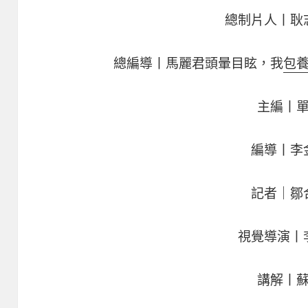
總制片人丨耿
總編導丨馬麗君頭暈目眩，我
包
主編丨
編導丨李
記者｜鄒
視覺導演丨
講解丨