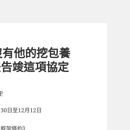
沒有他的挖包養
法告竣這項協定
p
30日至12月12日
更框架條約》