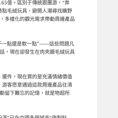
7.65億。區別于傳統跟團游，“奔
特點毛絨玩具、避開人潮尋找曠野
，多樣化的觀光需求帶動周邊產品
干一點還是軟一點”——這些問題凡
話，現在卻發生在肉夾饃毛絨玩具
、擺件，現在買的是充滿情緒價值
，游客愿意通過這款周邊產品往清
動留下難忘的記憶，就是物超所
扮演”已在中國多個城市“復制粘