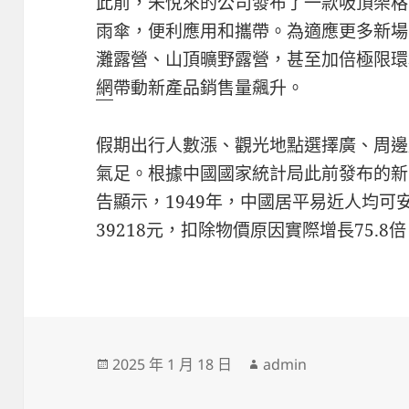
此前，朱悅來的公司發布了一款吸頂架格
雨傘，便利應用和攜帶。為適應更多新場
灘露營、山頂曠野露營，甚至加倍極限環
網
帶動新產品銷售量飆升。
假期出行人數漲、觀光地點選擇廣、周邊
氣足。根據中國國家統計局此前發布的新
告顯示，1949年，中國居平易近人均可安
39218元，扣除物價原因實際增長75.8
發
作
2025 年 1 月 18 日
admin
佈
者
日