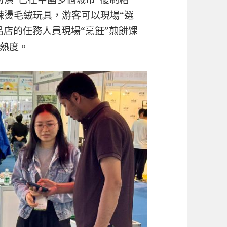
辣燙毛絨玩具，游客可以現場“選
品店的任務人員現場“烹飪”煎餅馃
熱度。