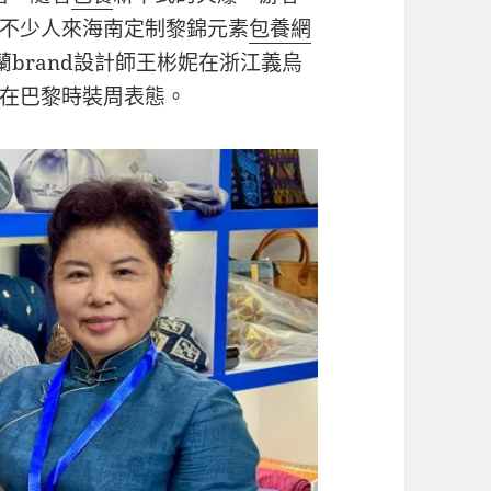
不少人來海南定制黎錦元素
包養網
蘭brand設計師王彬妮在浙江義烏
在巴黎時裝周表態。