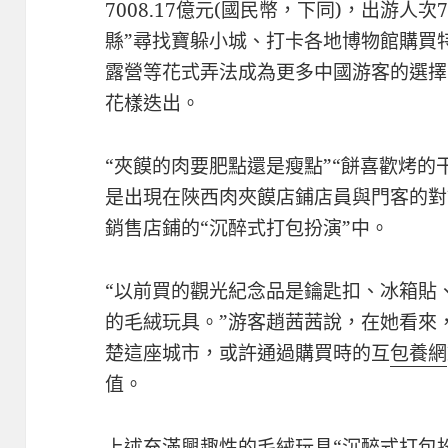
7008.17億元(國民幣，下同)，出游人次
縣”尋找寶躲小城、打卡各地博物館購買
露營等花式弄法成為更多中國游客的選擇
花樣迭出。
“夾饃的肉要肥點還是瘦點”“餅喜歡烤的
是出現在陜西肉夾饃店鋪店員與門客的對
銷售店鋪的“沉醉式打包扮演”中。
“以前買的觀光紀念品是鑰匙扣、冰箱貼
的毛絨玩具。”游客趙茜茜說，在她看來
楚這座城市，或許通過購買時的互
包養網
值。
上述充滿興趣性的毛絨玩具“沉醉式打包