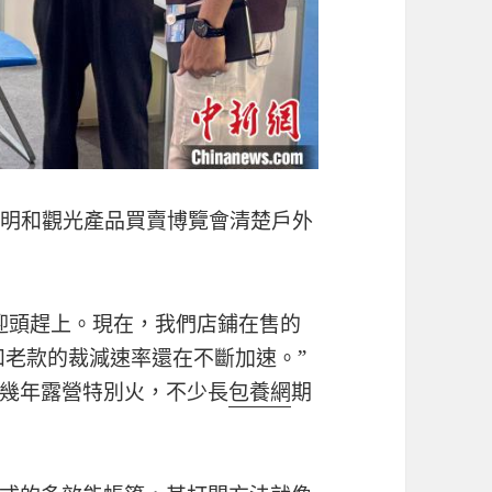
烏文明和觀光產品買賣博覽會清楚戶外
迎頭趕上。現在，我們店鋪在售的
和老款的裁減速率還在不斷加速。”
幾年露營特別火，不少長
包養網
期