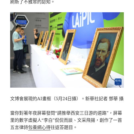
刷新了不雅眾的認知。
文博會展現的AI畫框（5月24日攝）。新華社記者 鄧華 攝
當你對著年夜屏幕發問“請推舉西安三日游的道路”，屏幕
里的數字虛擬人“李白”侃侃而談、文采飛揚，創作了一首
五言律詩
包養網心得
往返答題目。