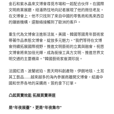
金石和紫水晶來文博會尋覓市場和一起配合伙伴。在國際
文明商業展廳，紐潘熱忱地向記者展現了他的微信老友。
在文博會上，他不只找到了來自中國的零售商和馬來西亞
的鑲嵌機構，還聯絡接觸到了歐洲的客戶。
重生代為文博會注進新活氣。美國、韓國等國青年藝術家
帶著作品表態文博會，綻放多元魅力。“我們等待在文博
會持續拓展國際視野，推進文明藝術的立異與融會。祝愿
文博會將來加倍光輝，成為銜接工具方文明、推進世界文
明交通的主要橋梁。”韓國藝術家崔澖珍說。
法國紅酒、波蘭琥珀、奧天時科創產物、伊朗地毯、土耳
其工藝品……越來越多的海內參展商離開文博會，結識中
國和世界各地的采購商，簽約拿下訂單。
凸起買賣效能 拓展買賣渠道
是“年夜展臺”，更是“年夜集市”