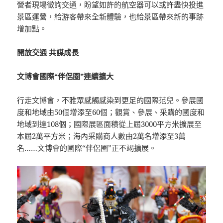
營者現場徵詢交通，盼望如許的航空器可以或許盡快投進
景區運營，給游客帶來全新體驗，也給景區帶來新的事跡
增加點。
開放交通 共謀成長
文博會國際“伴侶圈”連續擴大
行走文博會，不雅眾感觸感染到更足的國際范兒。參展國
度和地域由50個增添至60個；觀賞、參展、采購的國度和
地域到達108個；國際展區面積從上屆3000平方米擴展至
本屆2萬平方米；海內采購商人數由2萬名增添至3萬
名……文博會的國際“伴侶圈”正不竭擴展。