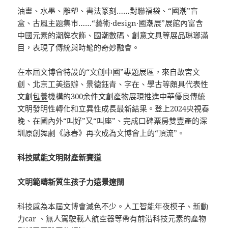
油畫、水墨、雕塑、書法篆刻……對聯福袋、“國潮”盲
盒、古風主題集市……“藝術·design·國潮展”展館內富含
中國元素的潮牌衣飾、國潮數碼、創意文具等展品琳瑯滿
目，表現了傳統與時髦的奇妙融會。
在本屆文博會特設的“文創中國”專題展區，來自故宮文
創、北京工美造辦、景德鈺青、字在、學古等頗具代表性
文創
包養
機構的300余件文創產物展現推進中華優良傳統
文明發明性轉化和立異性成長最新結果。登上2024央視春
晚、在國內外“叫好”又“叫座”、完成口碑票房雙豐產的深
圳原創舞劇《詠春》再次成為文博會上的“頂流”。
科技賦能文明財產新賽道
文明範疇新質生孩子力遠景遼闊
科技感為本屆文博會減色不少。人工智能年夜模子、新動
力car 、無人駕駛載人航空器等帶有前沿科技元素的產物