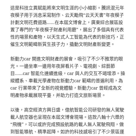
這是科技立異賦能將來文明生涯的小小縮影。騰訊混元年
夜模子用于消息采寫制作、云天勵飛“云天天書”年夜模子
計劃文明花費道路……在本屆文博會上，廣東綜合展區設
置了專門的“年夜模子財產利用廳”，展出了多個具有代表
性的場景和產物，以天生式人工智能為代表的新技巧，正
催生文明範疇新質生孩子力，撬動文明財產新變更。
新動力car 開進文明財產的展會，吸引了不少不雅眾的眼
光。一邊坐車一邊用年夜屏看片子、電視劇、綜藝節
目……car 智能化連續進級，car 與人的交互不竭增添。操
縱體系、車載光學產物在新動力car 範疇的普遍利用，為
car 行業帶來了全新的視覺體驗，新動力car 曾經成為文
明產物承載展現平臺，并助力打造文旅新場景。
以後，高空經濟方興日盛，億航智能公司研發的無人駕駛
載人航空器也呈現在本屆文博會現場。這款八軸十六槳的
“飛機”，可以或許完成預設航路的載人無人駕駛飛翔，做
到智能導航、精準起降。如許的科技感吸引了不少景區運