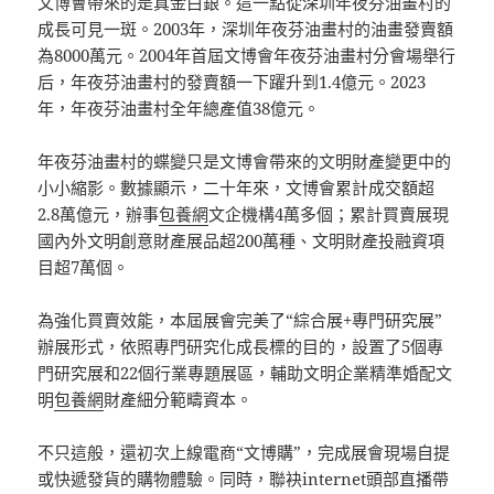
文博會帶來的是真金白銀。這一點從深圳年夜芬油畫村的
成長可見一斑。2003年，深圳年夜芬油畫村的油畫發賣額
為8000萬元。2004年首屆文博會年夜芬油畫村分會場舉行
后，年夜芬油畫村的發賣額一下躍升到1.4億元。2023
年，年夜芬油畫村全年總產值38億元。
年夜芬油畫村的蝶變只是文博會帶來的文明財產變更中的
小小縮影。數據顯示，二十年來，文博會累計成交額超
2.8萬億元，辦事
包養網
文企機構4萬多個；累計買賣展現
國內外文明創意財產展品超200萬種、文明財產投融資項
目超7萬個。
為強化買賣效能，本屆展會完美了“綜合展+專門研究展”
辦展形式，依照專門研究化成長標的目的，設置了5個專
門研究展和22個行業專題展區，輔助文明企業精準婚配文
明
包養網
財產細分範疇資本。
不只這般，還初次上線電商“文博購”，完成展會現場自提
或快遞發貨的購物體驗。同時，聯袂internet頭部直播帶