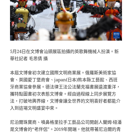
5月24日在文博會汕頭展區拍攝的英歌舞機械人扮演。新
華社記者 毛思倩 攝
本屆文博會初次建立國際文明商業展。俄羅斯美術家協
會、英國愛丁堡商會、japan(日本)熊本縣工藝館、西班
牙商業協會參展。德法律王法公法蘭克福書展遠渡重洋，
攜特點圖書初次表態文博會。經由過程線上同步展覽方
法，打破地輿界線，文博會讓全世界的文明喜好者都能介
入到這場文明盛宴中來。
尼泊爾珠寶商、噴鼻格里拉手工藝品公司開創人蘭姆·紐潘
是文博會的“老伴侶”。2019年開端，他就帶著尼泊爾的青