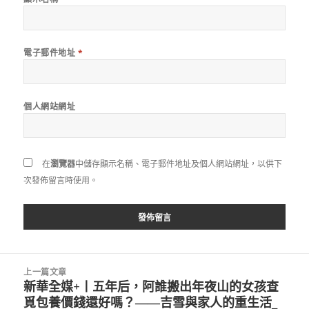
電子郵件地址
*
個人網站網址
在
瀏覽器
中儲存顯示名稱、電子郵件地址及個人網站網址，以供下
次發佈留言時使用。
文
上一篇文章
章
新華全媒+丨五年后，阿誰搬出年夜山的女孩查
上
導
覓包養價錢還好嗎？——吉雪與家人的重生活_
一