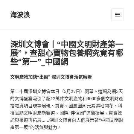
海波浪
選單及
小工具
深圳文博會丨“中國文明財產第一
展”，查甜心寶物包養網究竟有哪
些“第一”_中國網
文明產物加快“出圈” 深圳文博會活氣察看
第二十屆深圳文博會本日（5月27日）閉幕。這場為期5天
的文博盛宴吸引了超12萬件文明產物和4000多個文明財產
投融資項目現場展現、買賣。國風國潮元素遍地開花、科
技賦能文明財產新賽道、國際“伴侶圈”連續擴展、買賣效
能與渠道再拓展……深圳文博會向人們展示著“中國文明財
產第一展”的活氣與魅力。