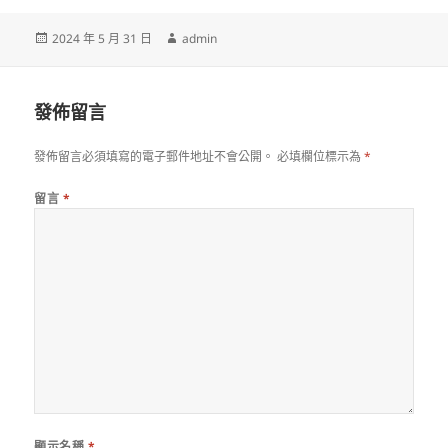
發
作
2024 年 5 月 31 日
admin
佈
者
日
期:
發佈留言
發佈留言必須填寫的電子郵件地址不會公開。
必填欄位標示為
*
留言
*
顯示名稱
*