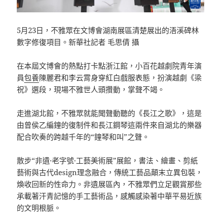
5月23日，不雅眾在文博會湖南展區清楚展出的浯溪碑林
數字修復項目。新華社記者 毛思倩 攝
在本屆文博會的熱點打卡點浙江館，小百花越劇院青年演
員
包養
陳麗君和李云霄身穿紅白戲服表態，扮演越劇《梁
祝》選段，現場不雅世人頭攢動，掌聲不竭。
走進湖北館，不雅眾就能聞聲動聽的《長江之歌》，這是
由曾侯乙編鐘的復制件和長江鋼琴這兩件來自湖北的樂器
配合吹奏的跨越千年的“鐘琴和叫”之聲。
散步“非遺·老字號·工藝美術展”展館，書法、繪畫、剪紙
藝術與古代design理念融合，傳統工藝品顛末立異包裝，
煥收回新的性命力。非遺展區內，不雅眾們立足觀賞那些
承載著汗青記憶的手工藝術品，感觸感染著中華平易近族
的文明根脈。