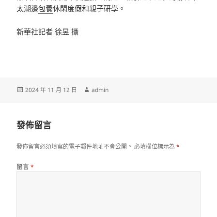
太湖邊
包養
休閑度假和親子研學。
新華社記者 徐昱 攝
發
作
2024 年 11 月 12 日
admin
佈
者
日
期:
發佈留言
發佈留言必須填寫的電子郵件地址不會公開。
必填欄位標示為
*
留言
*