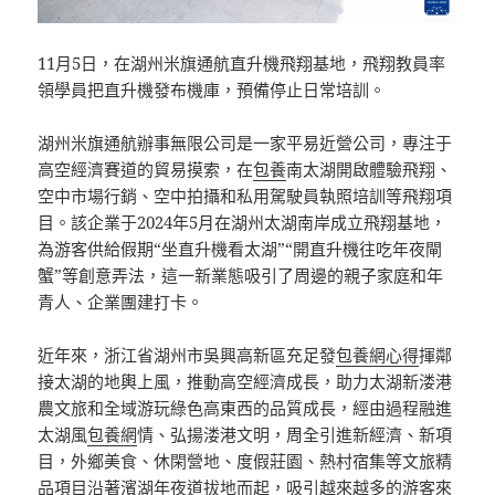
11月5日，在湖州米旗通航直升機飛翔基地，飛翔教員率
領學員把直升機發布機庫，預備停止日常培訓。
湖州米旗通航辦事無限公司是一家平易近營公司，專注于
高空經濟賽道的貿易摸索，在
包養
南太湖開啟體驗飛翔、
空中市場行銷、空中拍攝和私用駕駛員執照培訓等飛翔項
目。該企業于2024年5月在湖州太湖南岸成立飛翔基地，
為游客供給假期“坐直升機看太湖”“開直升機往吃年夜閘
蟹”等創意弄法，這一新業態吸引了周邊的親子家庭和年
青人、企業團建打卡。
近年來，浙江省湖州市吳興高新區充足發
包養網心得
揮鄰
接太湖的地輿上風，推動高空經濟成長，助力太湖新溇港
農文旅和全域游玩綠色高東西的品質成長，經由過程融進
太湖風
包養網
情、弘揚溇港文明，周全引進新經濟、新項
目，外鄉美食、休閑營地、度假莊園、熱村宿集等文旅精
品項目沿著濱湖年夜道拔地而起，吸引越來越多的游客來