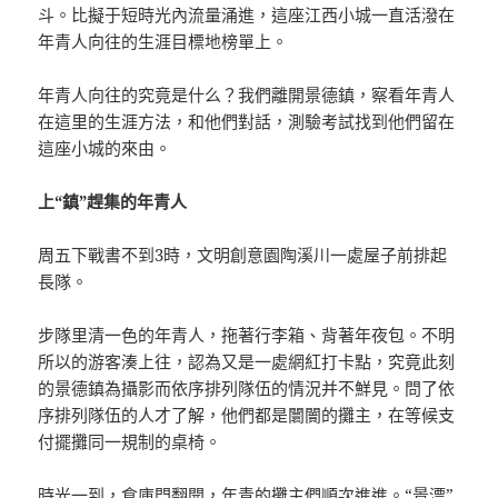
斗。比擬于短時光內流量涌進，這座江西小城一直活潑在
年青人向往的生涯目標地榜單上。
年青人向往的究竟是什么？我們離開景德鎮，察看年青人
在這里的生涯方法，和他們對話，測驗考試找到他們留在
這座小城的來由。
上“鎮”趕集的年青人
周五下戰書不到3時，文明創意園陶溪川一處屋子前排起
長隊。
步隊里清一色的年青人，拖著行李箱、背著年夜包。不明
所以的游客湊上往，認為又是一處網紅打卡點，究竟此刻
的景德鎮為攝影而依序排列隊伍的情況并不鮮見。問了依
序排列隊伍的人才了解，他們都是闤闠的攤主，在等候支
付擺攤同一規制的桌椅。
時光一到，倉庫門翻開，年青的攤主們順次進進。“景漂”