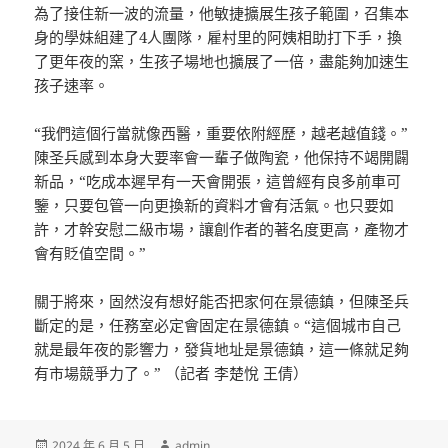
為了接住新一波的流量，他敏捷擴展生孩子範圍，召集本
身的學妹組建了4人團隊，雇村里的阿姨相助打下手，換
了更年夜的窯，生孩子場地也擴展了一倍，盡能夠加速生
孩子速率。
“我們這個行當就像西醫，重要依附經歷，越老越值錢。”
陳圣兵感到本身大要率會一輩子做陶瓷，他保持不竭開闢
新品，“吃成本遲早有一天會開張，這曾經有良多前車可
鑒，只要包管一向更換新的資料才會有活氣。也只要如
許，才幹安慰二級市場，讓創作者的著名度更高，產物才
會有貶值空間。”
關于將來，固然沒有想好能否把家何在景德鎮，但陳圣兵
斷定的是，任務室必定會固定在景德鎮。“這個城市自己
就是最年夜的影響力，發貨地址是景德鎮，這一條就足夠
有市場競爭力了。” （記者 李楚悅 王倩）
發
作
2024 年 6 月 5 日
admin