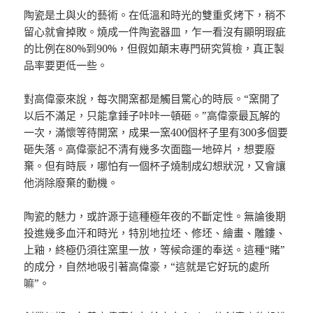
陶瓷是土與火的藝術。在低溫和時光的雙重炙烤下，稍不
留心就會掉敗。燒成一件陶瓷器皿，乍一看沒有顯明瑕疵
的比例在80%到90%，但假如顛末專門研究質檢，真正製
品率要更低一些。
對高偉豪來說，每次開窯都是觸目驚心的時辰。“窯開了
以后不滿足，只能拿錘子咔咔一頓砸。”高偉豪最瓦解的
一次，滿懷等待開窯，成果一窯400個杯子里有300多個要
砸失落。高偉豪記不清有幾多次面臨一地碎片，想要廢
棄。但有時辰，哪怕有一個杯子燒制成幻想狀況，又會讓
他消除廢棄的動機。
陶瓷的魅力，或許源于這種極年夜的不斷定性。無論後期
投進幾多血汗和時光，特別地拉坯、修坯、繪畫、雕鏤、
上釉，終極仍須往窯里一放，等候命運的奉送。這種“賭”
的成分，自然地吸引著高偉豪，“這就是它好玩的處所
嘛”。