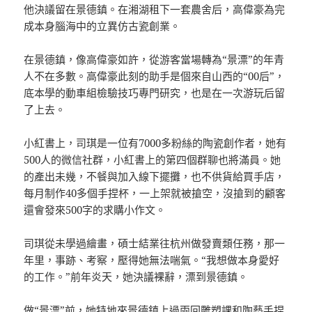
他決議留在景德鎮。在湘湖租下一套農舍后，高偉豪為完
成本身腦海中的立異仿古瓷創業。
在景德鎮，像高偉豪如許，從游客當場轉為“景漂”的年青
人不在多數。高偉豪此刻的助手是個來自山西的“00后”，
底本學的動車組檢驗技巧專門研究，也是在一次游玩后留
了上去。
小紅書上，司琪是一位有7000多粉絲的陶瓷創作者，她有
500人的微信社群，小紅書上的第四個群聊也將滿員。她
的產出未幾，不餐與加入線下擺攤，也不供貨給買手店，
每月制作40多個手捏杯，一上架就被搶空，沒搶到的顧客
還會發來500字的求購小作文。
司琪從未學過繪畫，碩士結業往杭州做發賣類任務，那一
年里，事跡、考察，壓得她無法喘氣。“我想做本身愛好
的工作。”前年炎天，她決議裸辭，漂到景德鎮。
做“景漂”前，她特地來景德鎮上過兩回雕塑課和陶藝手捏