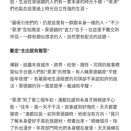
拍，生涯在景德鎮的人們有一套本身的時光不雅，“景漂”
們也能在這里過上時光自立性強的生涯。
“最吸引他們的，仍是這里有一群跟本身一樣的人。”不少
“景漂”告知周潔，景德鎮的“瓷力”在于，在這里不難交到
伴侶，一群有類似尋求的人，自然更有配合的話題。
斷定“支出就有報答”
裸辭、逃離年夜城市、跨界、松弛、隨性，司琪的故事標
簽似乎合適人們對“景漂”的想象。有人稱景德鎮是“平替
版年夜理”，有著兩地生涯經歷的司琪卻不承認如許的說
法。景德鎮的另一面是競爭、裁減和辛酸。
“景漂”到了第三個年初，滿都拉感到本身才稍稍放平心
態。“往年，我一天不干活，就會感到好愧疚。天天都要
徹夜。”滿都拉說，初到景德鎮時，他很沒有方向，“我只
了解本身愛好平易近族題材，想畫出來。”頭幾個月，除
了外出漫步，年夜部門時光把本身關在屋里，天天操練在