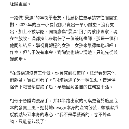
坯體畫畫。
一路做“景漂”的年夜學老友，比滿都拉更早請求往闤闠擺
攤，2022年的五一小長假卻只賣出一單小雕塑。沒有支
出，加上不被承認，同窗廢棄“景漂”回了內蒙陳舊家，現
在在放牧。滿都拉比來聘任了一位兼職畫師，那是一個和
他同年結業、學視覺轉達的女孩。女孩來景德鎮也想唱工
作室，但苦于沒有本金，對陶瓷也缺少清楚，只能先從兼
職起步。
“在景德鎮沒有工作做，你會感到很無聊。概況看起來他
們躺著，實在可卷了。”司琪講述了另一種生涯，普通伴
侶們下戰書聚首終了后，早晨回到各自的任務室干活。
相較于晉陞陶瓷身手，并非半路出家的司琪更善於施展底
本的發賣上風。她特地design本身的產物包裝，想讓客戶
感觸感染到本身的專心，“我不是學藝術的，卷不外產
物，只能卷包裝了”。