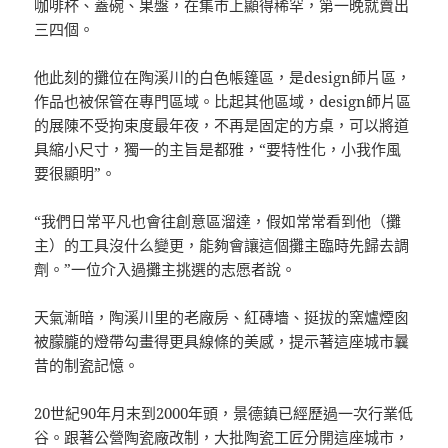
咖啡杯、蓋碗、果盤，在集市上顯得稀罕，第一晚就賣出
三四個。
他此刻的攤位在陶溪川的白色帳篷區，是design師片區，
作品也被保管在專門區域。比起其他區域，design師片區
的展陳不受拘束度最年夜，不再是固定的方桌，可以將道
具縮小尺寸，獨一的主旨是都雅，“要特性化，小我作風
要很顯明”。
“我們日常平凡也會往創意區溜達，假如常常看到他（攤
主）的工具沒什么變更，能夠會讓這個攤主臨時先歸去調
劑。”一位介入過攤主挑選的志愿者說。
天氣漸暗，陶溪川里的老廠房、紅磚墻、挺拔的窯爐煙囪
被朦朧的燈帶勾畫得更具線條的美感，提示著這座城市曩
昔的制瓷記憶。
20世紀90年月末到2000年頭，景德鎮已經歷過一次行業低
谷。跟著公營陶瓷廠改制，大批陶瓷工匠分開這座城市，