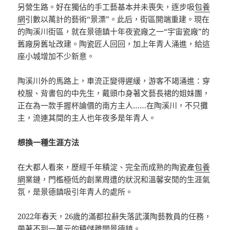
另營生路。好在獨佔的手工藝基本并未喪失，逐步吸
包養
網
引數以萬計的藝術“景漂”。此后，街區開端重建。現在
的陶溪川街區，就在景德鎮十年夜瓷廠之一“宇宙瓷廠”的
舊廠房舊址改建。陶瓷匠人回回，加上年青人涌進，給這
座小城增加不少新意。
陶溪川外的馬路上，車流正變得遲緩，游客不竭涌進：穿
校服、背書包的中先生，戴頭巾身著文藝長裙的姐妹團，
正在為一款手握杯論價的南方主人……在陶溪川，不只攤
主，流連其間的主人也年夜多是年青人。
想換一種生涯方法
在大都人看來，歷經千年積淀、完全而成熟的陶瓷產
包養
網
業鏈，門檻極低的創業周遭的狀況和溫馨安閒的生涯氣
氛，是景德鎮吸引年青人的處所。
2022年春天，26歲的滿都拉辭失落武漢陶藝教員的任務，
帶著不到一萬元的積儲離開景德鎮。