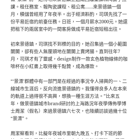
課。租任務室、報陶瓷課程、租公寓……來景德鎮一個
月，積儲曾經用了年夜半。出于經濟斟酌，司琪先找了一
份平易近宿的前臺任務。日班，一個月薪水2000元。她還
把租下的兩居室中的一間客房做成平易近宿短租出往。
初來景德鎮，司琪找不到標的目的，她召集過一個小範圍
闤闠，卻有些人無厘頭地在闤闠上賣烤腸。直到往年7
月，司琪才有了靈感，design制作一款玄色植物線條的咖
啡杯在小紅書上取得幾千點贊，成為爆款。
“‘景漂’群體中有一部門是在經過的事況令人掃興的一、二
線城市生涯后，反向流進景德鎮的。我懂得良多人在本來
的軌道上過得很不高興，想換一種生涯方法。”比來五
年，做景德鎮城市brand研討的上海路況年夜學傳佈學博
士周潔（假名）來過景德鎮六七次，也陸續訪談過幾十位
“景漂”。
周潔察看到，比擬年夜城市里朝九晚五、打卡下班的節