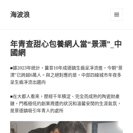
海波浪
選單及
小工具
年青查甜心包養網人當“景漂”_中
國網
■據2023年統計，曩昔10年成德鎮生齒呈凈流進，今朝“景
漂”已跨越6萬人。與之絕對應的是，中部四線城市年夜多
呈生齒凈流出趨向
■在大都人看來，歷經千年積淀、完全而成熟的陶瓷財產
鏈，門檻極低的創業周遭的狀況和溫馨安閒的生涯氣氛，
是景德鎮吸引年青人的處所