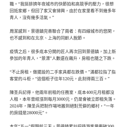
職。“我挺排擠年夜城市的快節拍和高競爭的壓力，很想
回抵家鄉，但回了家又會掃興，由於在家里看不到幾多年
青人，沒有幾多活氣。”
周潔感到，景德鎮完善聯合了兩者：有四線城市的悠閑，
也不感到和在北京、上海的同齡人脫節。
疫情之后，很多底本分開的匠人再次回到景德鎮，加上新
參加的年青人，“景漂”人數還在飆升，房租也隨之下跌。
“不止房租，做擺設的二手家具都在跌價。”滿都拉指了指
客堂的斗柜，“這個柜子往年120元，此刻得兩三百。”
陳圣兵記得，他兩年前租的任務室，底本400元月租都沒
人租，本年曾經漲到每月3000元，仍是會被立即租失落。
2024年，陳圣兵把制作場地搬到絕對荒僻的鄉村，“一年
的房錢是28000元”。
本年“五一”假期前三天，景德鎮累計招待游客量衝破300