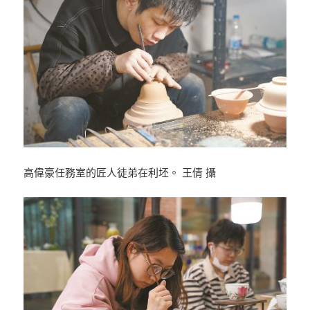
高偉豪任務室的匠人徒弟在利坯。 王倩 攝