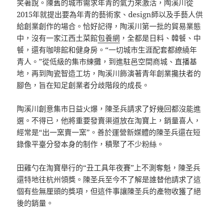
笑著說。陳舊的城市需求年青的氣力來激活，陶溪川從
2015年就提出要為年青的藝術家、design師以及手藝人供
給創業創作的場合。恰好記得，陶溪川第一批的貿易業態
中，沒有一家江西土菜館
包養網
，全都是日料、韓餐、中
餐，還有咖啡館和健身房。“一切城市生涯配套都繚繞年
青人。”從低級的集市練攤，到進駐邑空間商城、直播基
地，再到陶瓷智造工坊，陶溪川飾演著青年創業攙扶者的
腳色，旨在知足創業者分歧階段的成長。
陶溪川創意集市日益火爆，陳圣兵請求了好幾回都沒能進
選。不得已，他將重要發賣渠道放在淘寶上，銷量喜人，
經常是“出一窯賣一窯”。善於運營新媒體的陳圣兵還在短
錄像平臺分發本身的制作，積聚了不少粉絲。
田雞勺在淘寶舉行的“丑工具年夜賽”上不測奪魁，陳圣兵
還特地往杭州領獎。陳圣兵至今不了解是誰替他請求了這
個有些無厘頭的獎項，但這件事讓陳圣兵的產物收獲了絕
後的銷量。