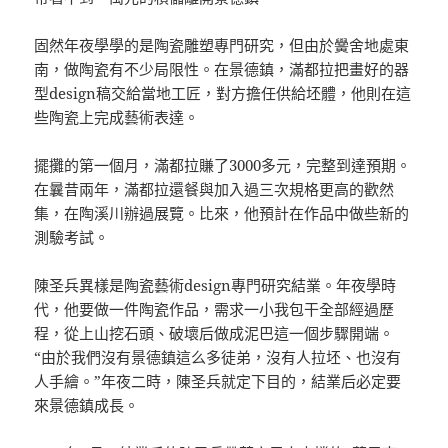
固然年夜學學的是陶瓷雕塑專門研究，但由於黌舍地處東
南，做陶瓷有不少局限性。在景德鎮，滿都拉把畫好的器
型design稿交給當地工匠，對方擔任供給坯體，他則在這
些陶瓷上完成藝術表達。
擺攤的第一個月，滿都拉賺了3000多元，完整到達預期。
在曩昔兩年，滿都拉還餐與加入過三次規格更高的歡然
集，在陶溪川辦過展覽。比來，他預計在作品中做些新的
測驗考試。
陳圣兵異樣是陶瓷藝術design專門研究結業。年夜學時
代，他要做一件陶瓷作品，需求一小我包干全部經過歷
程，從上山挖石頭、破壞后做成泥巴這一個步驟開端。
“由於我們沒有景德鎮這么多徒弟，沒有人拉坯、也沒有
人手繪。”年夜二時，陳圣兵就定下目的，結業后必定要
來景德鎮成長。