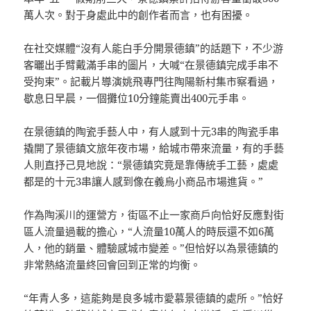
萬人次。對于身處此中的創作者而言，也有困擾。
在社交媒體“沒有人能白手分開景德鎮”的話題下，不少游
客曬出手臂戴滿手串的圖片，大喊“在景德鎮完成手串不
受拘束”。記載片導演姚飛專門往陶陽新村集市察看過，
歇息日早晨，一個攤位10分鐘能賣出400元手串。
在景德鎮的陶瓷手藝人中，有人感到十元3串的陶瓷手串
撬開了景德鎮文旅年夜市場，給城市帶來流量，有的手藝
人則直抒己見地說：“景德鎮究竟是靠傳統手工藝，處處
都是的十元3串讓人感到像在義烏小商品市場進貨。”
作為陶溪川的運營方，街區不止一家商戶向恰好反應對街
區人流量過載的擔心，“人流量10萬人的時辰還不如6萬
人，他的銷量、體驗感城市變差。”但恰好以為景德鎮的
非常熱絡流量終回會回到正常的均衡。
“年青人多，這能夠是良多城市愛慕景德鎮的處所。”恰好