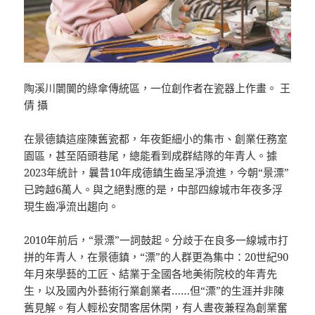
陶溪川闤闠的綠傘傳統區，一位創作者在瓷器上作畫。 王
倩 攝
在景德鎮這座陳舊瓷都，年夜鉅細小的集市、創業任務室
園區，甚至陌頭巷尾，總能看到成群結隊的年青人。據
2023年統計，曩昔10年成德鎮生齒呈凈流進，今朝“景漂”
已跨越6萬人。與之絕對應的是，中部四線城市年夜多浮
現生齒凈流出趨向。
2010年前后，“景漂”一詞鼓起。分歧于在良多一線城市打
拼的年青人，在景德鎮，“漂”的人群更為集中：20世紀90
年月來學藝的工匠、結業于全國各地美術院校的年青先
生，以及國內外藝術行業創業者……但“漂”的生涯并非陳
舊見解。有人輕松安閒客居休閑，有人晝夜兼程為創業奮