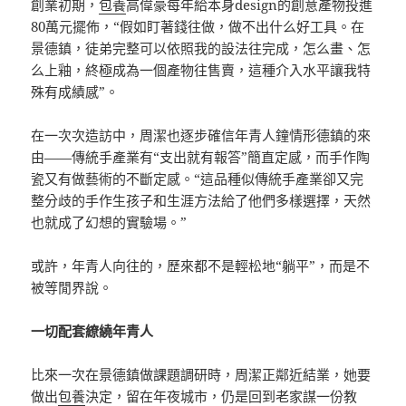
創業初期，
包養
高偉豪每年給本身design的創意產物投進
80萬元擺佈，“假如盯著錢往做，做不出什么好工具。在
景德鎮，徒弟完整可以依照我的設法往完成，怎么畫、怎
么上釉，終極成為一個產物往售賣，這種介入水平讓我特
殊有成績感”。
在一次次造訪中，周潔也逐步確信年青人鐘情形德鎮的來
由——傳統手產業有“支出就有報答”簡直定感，而手作陶
瓷又有做藝術的不斷定感。“這品種似傳統手產業卻又完
整分歧的手作生孩子和生涯方法給了他們多樣選擇，天然
也就成了幻想的實驗場。”
或許，年青人向往的，歷來都不是輕松地“躺平”，而是不
被等閒界說。
一切配套繚繞年青人
比來一次在景德鎮做課題調研時，周潔正鄰近結業，她要
做出
包養
決定，留在年夜城市，仍是回到老家謀一份教