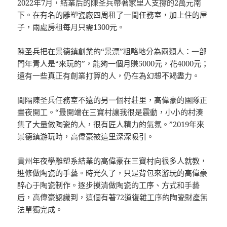
2022年7月，結業后的陳圣兵帶著家里人支撐的2萬元南
下。在有名的雕塑瓷廠四周租了一間任務室，加上住的屋
子，兩處房租每月只需1300元。
陳圣兵把在景德鎮創業的“景漂”粗略地分為兩類人：一部
門年青人是“來玩的”，能夠一個月賺5000元，花4000元；
還有一些真正有創業打算的人，仍在為幻想不竭盡力。
間隔陳圣兵任務室不遠的另一個村莊里，高偉豪的團隊正
晝夜開工。“最開端在三寶村讓我很是震動，小小的村湊
集了大量做陶瓷的人，很有匠人精力的氣氛。”2019年來
景德鎮游玩時，高偉豪被這里深深吸引。
貴州年夜學雕塑系結業的高偉豪在三寶村向很多人就教，
進修做陶瓷的手藝。時光久了，只是背包來游玩的高偉豪
醉心于陶瓷制作。逐步摸清做陶瓷的工序、方式和手藝
后，高偉豪認識到，這個有著72道復雜工序的陶瓷財產無
法單獨完成。