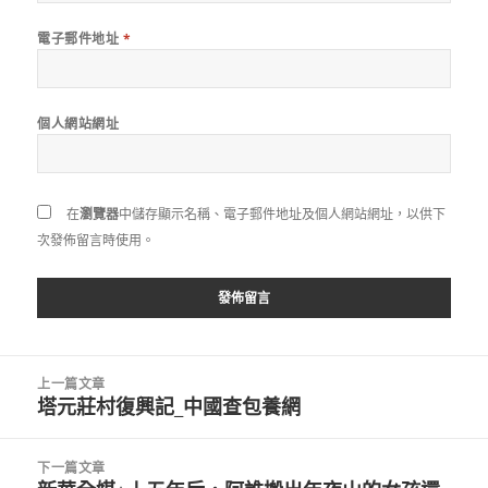
電子郵件地址
*
個人網站網址
在
瀏覽器
中儲存顯示名稱、電子郵件地址及個人網站網址，以供下
次發佈留言時使用。
文
上一篇文章
章
塔元莊村復興記_中國查包養網
上
導
一
覽
篇
下一篇文章
文