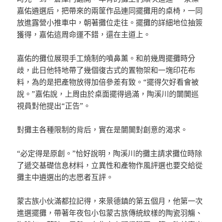
嘉佑遴選后，把帶來的兩筐作品連同擺攤用的桌椅，一同
放進露營小推車中，朝著攤位走往。擺攤的詳細地位抽簽
獲得，嘉佑這周命運不錯，還在主道上。
嘉佑的攤位展現手工燒制的噴鼻薰。和前幾周擺攤時分
歧，此日他特地帶了幾個復古式的置物架和一塊印花布
料，為的是把產物放得加倍參差有致。“擺得欠好看會被
說。”嘉佑說，上周由於桌面擺得過滿，陶溪川的闤闠巡
視員對他提出“正告”。
對攤主各種限制的背后，實在是闤闠對創意的渴求。
“必定得是原創。”恰好說明，陶溪川的攤主請求攤位時除
了遞交基礎信息材料，立異性和產物作風評選也要交給從
攤主中遴選出的志愿者互評。
蒙古族小伙滿都拉記得，來景德鎮的第五個月，他第一次
進選擺攤，帶著年夜包小包蒙古族傳統紋樣的陶瓷羽觴、