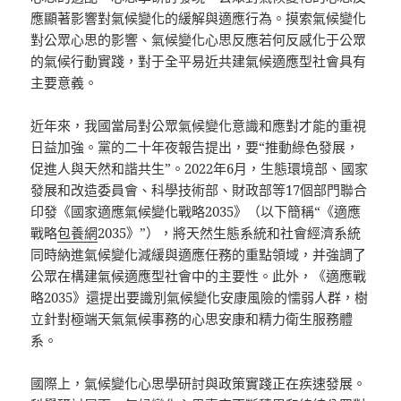
應顯著影響對氣候變化的緩解與適應行為。摸索氣候變化
對公眾心思的影響、氣候變化心思反應若何反感化于公眾
的氣候行動實踐，對于全平易近共建氣候適應型社會具有
主要意義。
近年來，我國當局對公眾氣候變化意識和應對才能的重視
日益加強。黨的二十年夜報告提出，要“推動綠色發展，
促進人與天然和諧共生”。2022年6月，生態環境部、國家
發展和改造委員會、科學技術部、財政部等17個部門聯合
印發《國家適應氣候變化戰略2035》（以下簡稱“《適應
戰略
包養網
2035》”），將天然生態系統和社會經濟系統
同時納進氣候變化減緩與適應任務的重點領域，并強調了
公眾在構建氣候適應型社會中的主要性。此外，《適應戰
略2035》還提出要識別氣候變化安康風險的懦弱人群，樹
立針對極端天氣氣候事務的心思安康和精力衛生服務體
系。
國際上，氣候變化心思學研討與政策實踐正在疾速發展。