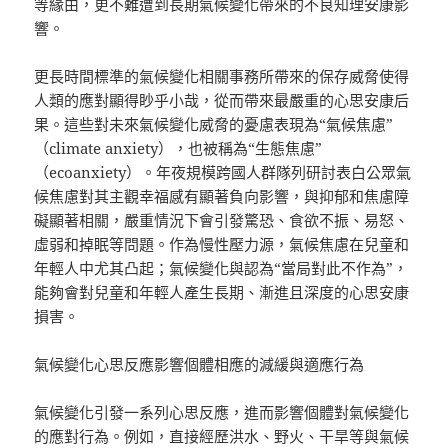
等緣由，更不難遭到長期氣候變化帶來的不良知理安康影
響。
更長時間標準的氣候變化相關事務所帶來的保存威脅使得
人類的應對顯得眇乎小哉，從而帶來最嚴重的心思安康后
果。這些對未來氣候變化威脅的憂慮表現為“氣候焦慮”
（climate anxiety），也被稱為“生態焦慮”
（ecoanxiety）。年夜規模跨國人群隊列研討表白公眾氣
候焦慮對其主觀幸福感有顯著負向影響，與抑郁和焦慮障
礙顯著相關，嚴重情況下會引發驚恐、食欲不振、易怒、
虛弱和掉眠等問題。作為慢性壓力源，氣候焦慮在兒童和
年輕人中尤其凸起；氣候變化與認為“當局對此不作為”，
能夠會對兒童和年輕人產生長期、漸進且深度的心思安康
損害。
氣候變化心思反應影響個體相應的減緩與適應行為
氣候變化引發一系列心思反應，進而影響個體對氣候變化
的應對行為。例如，直接經歷洪水、野火、干旱等與氣候