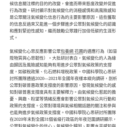
候信息關注標的目的的改變，會進而帶來態度改變并促進
行為改變。研討顯示對氣候變化的消極感情和高風險感知
是公眾關注氣候變化信息行為的主要影響原因，這些獲取
的信息反過來又能進一個步驟進步公眾對氣候變化的認識
和應對緊迫性感知，繼而鼓勵公眾踐行加倍低碳的生涯形
式。
氣候變化心思反應影響公眾
包養網 花圃
的適應行為（如晉
陞物質與心思韌性）。大批研討表白，氣候變化的人為緣
由歸因及風險感知能夠有用進步公眾對氣候政策的支撐
度，如碳稅政策、化石燃料增稅政策。中國科學院心思研
討所團隊通過2020—2021年全國年夜樣本縱向調研，剖析
公眾對碳普惠政策支撐度的影響原因，發現氣候變化的感
知對碳普惠支撐度具有主要解釋力。由氣候變化惹起的擔
憂、興趣、盼望等情緒反應會影響公眾對氣候公共行動和
政策的支撐度。公眾對環境與氣候相關話題的關注和參與
也能夠進步氣候政策支撐度。中國科學院心思研討所團隊
在2020年末對全國31個省級行政區的年夜范圍調研顯示，
公眾對氣候變化的信心、氣候變化歸因、影響水平感知與