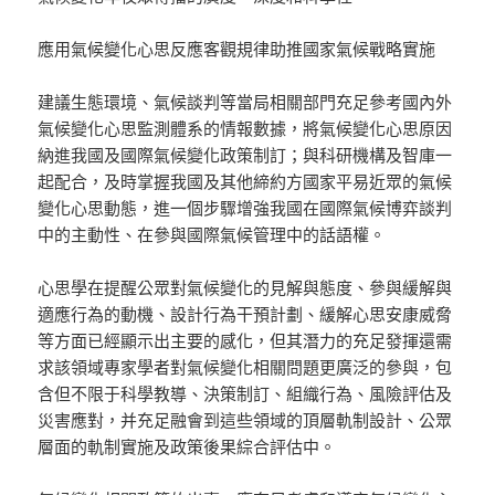
應用氣候變化心思反應客觀規律助推國家氣候戰略實施
建議生態環境、氣候談判等當局相關部門充足參考國內外
氣候變化心思監測體系的情報數據，將氣候變化心思原因
納進我國及國際氣候變化政策制訂；與科研機構及智庫一
起配合，及時掌握我國及其他締約方國家平易近眾的氣候
變化心思動態，進一個步驟增強我國在國際氣候博弈談判
中的主動性、在參與國際氣候管理中的話語權。
心思學在提醒公眾對氣候變化的見解與態度、參與緩解與
適應行為的動機、設計行為干預計劃、緩解心思安康威脅
等方面已經顯示出主要的感化，但其潛力的充足發揮還需
求該領域專家學者對氣候變化相關問題更廣泛的參與，包
含但不限于科學教導、決策制訂、組織行為、風險評估及
災害應對，并充足融會到這些領域的頂層軌制設計、公眾
層面的軌制實施及政策後果綜合評估中。