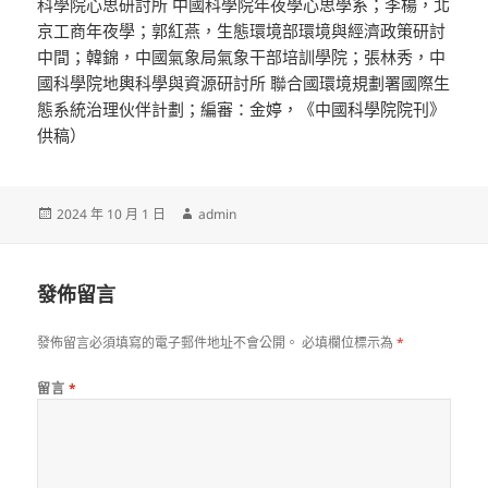
科學院心思研討所 中國科學院年夜學心思學系；李楊，北
京工商年夜學；郭紅燕，生態環境部環境與經濟政策研討
中間；韓錦，中國氣象局氣象干部培訓學院；張林秀，中
國科學院地輿科學與資源研討所 聯合國環境規劃署國際生
態系統治理伙伴計劃；編審：金婷，《中國科學院院刊》
供稿）
發
作
2024 年 10 月 1 日
admin
佈
者
日
期:
發佈留言
發佈留言必須填寫的電子郵件地址不會公開。
必填欄位標示為
*
留言
*