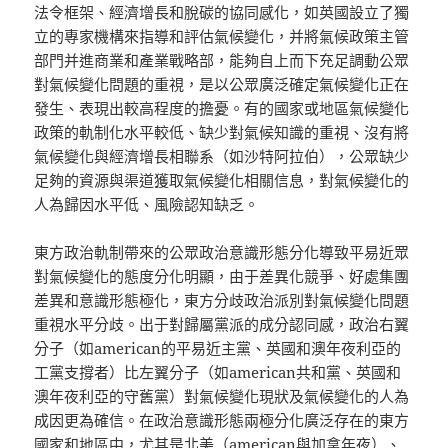
法令框架、經濟增長和脫碳的協同感化，如英國設立了獨
立的專家機構來指導和評估氣候變化，并將氣候政策主管
部門并進商業和產業戰略部，能夠自上而下充足調動公眾
對氣候變化問題的重視，是以公眾廣泛確定氣候變化正在
發生、表現出較高程度的擔憂。有的國家或地區氣候變化
政策的軌制化水平較低、缺少對氣候知識的重視、沒有將
氣候變化與經濟增長相聯系（如沙特阿拉伯），公眾缺少
足夠的資源與渠道獲取氣候變化相關信息，對氣候變化的
人為歸因水平低、風險認知缺乏。
東方政治軌制帶來的公眾政治意識形態分化導致平易近眾
對氣候變化的態度分化明顯，由于差異化競爭、好處集團
差異和意識形態極化，東方分歧政治派別對氣候變化問題
重視水平分歧。出于對歸屬黨派的成分認同感，政治右翼
分子（如american的平易近主黨、英國和澳年夜利亞的
工黨支撐者）比左翼分子（如american共和黨、英國和
澳年夜利亞的守舊黨）對氣候變化現狀及氣候變化的人為
成因更為確信。在政治意識形態兩極分化廣泛存在的東方
國家和地區中，尤其是北美（american與加拿年夜）、