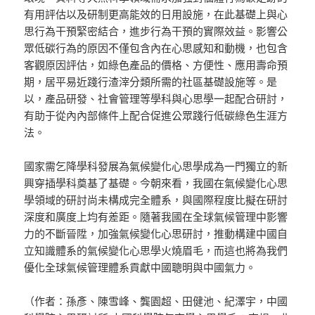
有用評估以及研制更高能效的日用設施，在此基礎上與心
思行為干預緊密結合，進步行為干預的實際效益。影響公
眾低碳行為的原因不僅包含內在心思感知和動機，也包含
客觀原因評估，如綠色產品的價格、方便性、應用壽命預
期，居平易近踐行渣滓分類所需的社區基礎設施等。是
以，產品研發、社會管理等學科與心思學一起配合研討，
有助于從內內部條件上配合促進公眾踐行低碳綠色生涯方
法。
國家需乞降學科發展為氣候變化心思學成為一門獨立的新
興穿插學科奠基了基礎。今朝來看，我國在氣候變化心思
學領域的研討尚未構成完全體系，與國際程度比擬在研討
深度和廣度上均有差距。隨著我國在全球氣候管理中影響
力的不斷晉陞，加強氣候變化心思研討，推動構建中國自
立知識體系的氣候變化心思學火燒眉毛，而這也將為我們
優化全球氣候管理體系貢獻中國聰明與中國氣力。
（作者：孫彥、陳雪峰、龔園超、田健池、紀澤宇，中國