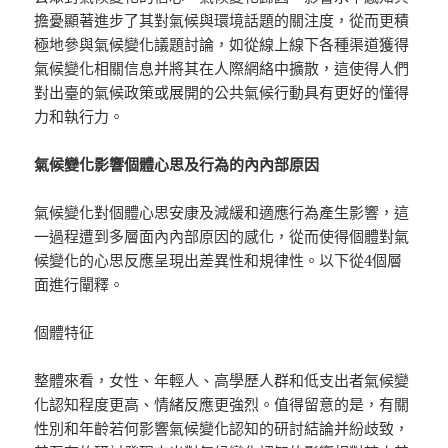
擔憂顯著進步了其對氣候與環境話題的關注度，從而更積
極地參與氣候變化議題討論，如從線上線下各種渠道獲得
氣候變化相關信息并將其在人際網絡中擴散，這使得人們
對出臺的氣候政策或展開的公共氣候行動具有更好的懂得
力和執行力。
氣候變化影響個體心思及行為的內內部原因
氣候變化對個體心思安康及減緩和適應行為產生影響，這
一過程遭到多層面內內部原因的感化，從而使得個體對氣
候變化的心思反應呈現出差異性和規律性。以下從4個層
面進行闡釋。
個體特征
整體來看，女性、年輕人、高學歷人群和低支出者氣候變
化認知程度更高、情緒反應更強烈。值得留意的是，有關
性別和年齡若何影響氣候變化認知的研討結論并紛歧致，