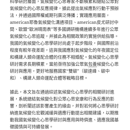
科學研討層面，氣候變化心思專家不斷積累和總結公眾對
氣候變化的心思反應規律，據此提出氣候應對行動干預辦
法，并通過國際權威期刊廣泛傳播；實踐應用層面，
american耶魯氣候變化溝通項目、american皮尤研討中
間、歐盟“歐洲晴雨表”等多國調研機構連續多年進行公眾
氣候變化心思追蹤，并據此為相關政策的實施供給指導。
我國的氣候變化心思學研討尚處于起步階段，與國際前沿
程度有較年夜差距，這與我國應對氣候變化的年夜國定位
和構建人類命運配合體的任務不相婚配。氣候變化心思學
研討需求長期積累，當前亟待加強公眾氣
包養
候變化心思
研討與應用，更好地服務國家“雙碳”（碳達峰、碳中
和）、構建人類命運配合體等戰略目標。
據此，本文旨在通過綜述氣候變化心思學的相關研討進
展，系統總結氣候變化對公眾心思安康和行為反應的影
響，剖析闡述該影響產生的緣由，并對若何將心思學研討
納進氣候變化宏觀減緩與適應行動提出相關建議，以期推
動我國氣候變化心思學研討與應用與時俱進、適應我國基
礎國情與可持續發展。