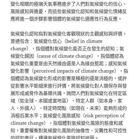
變化相關的極端天氣事務進步了人們對氣候變化的信心、
風險感知與擔憂，而這些氣候變化認知和氣候變化情緒反
應將進一個步驟影響個體的氣候變化適應性行為反應。
氣候變化認知指對氣候變化客觀現狀的主觀感知與評價。
普通包含：氣候變化信心（belief in climate
change），指個體對氣候變化能否正在發生的認知；氣
候變化歸因（cause of climate change），指個體認為
氣候變化重要是由天然緣由還是人為緣由惹起；感知氣候
變化影響（perceived impacts of climate change），指
個體認為氣候變化形成的影響是積極的還是消極的，或許
從影響水平鉅細來進行評價，將氣候變化對人類保存與發
展形成威脅作為基礎共識，詢問人們對氣候變化在特定區
域（如全球、本國或當地區）、特定人群（如本身、家
人、外國人）、特定時間點（如現在、未來）能夠形成的
消極后果水平；氣候變化風險感知（risk perception of
climate change），指個體對氣候變化風險的態度和感
知，重要權衡對氣候變化風險的抽像性、災難性和可控性
的認知表征，構建氣候變化風險認知地圖。