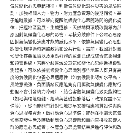
氣候變化心思典範特征，判斷氣候變化潛在災害的風險區
劃，加強相關人力、物力、財力應急資源的後期儲備。基
于追蹤數據，可以縱向提醒氣候變化心思隨時間的變化規
律，把握地區發展、生齒遷移、天然地輿環境改變等內部
原因對氣候變化心思的影響，考核分歧條件下公眾心思原
因對氣候變化適應才能的感化水平，依據氣候變化心思動
態變化規律適時調整政策和公共行動。當前，我國針對氣
候變化客觀風險以及重點群體的監測已建成綜合氣象觀測
和預警系統，若將分歧區域公眾氣候變化心思納進追蹤監
測體系，可以依據氣候變化心思識別哪些地區人群具有高
度的氣候變化
包養
心思適應性（如氣候變化認知水平高、
風險意識強、負面情緒反應能夠有用驅動氣候變化應對行
動但不會引發精力障礙），結合客觀氣候變化致災能夠性
（如地輿環境復雜、經濟與基礎設施落后、政策保證不完
備等），從而能夠有針對性地提早安排相應物質設備與應
急心思服務資源，做好應急心思準備；能夠在極端天氣氣
候事務發生后及時啟動應急心思響應和面向直接收影響人
群的應急心思處置；在應急心思處置結束后進行評估和改