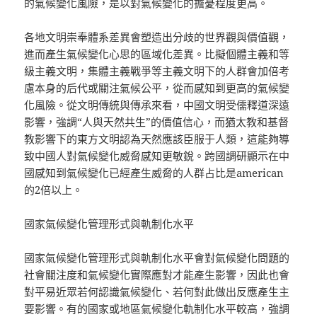
的氣候變化風險，是以對氣候變化的擔憂程度更高。
各地文明崇奉體系差異會塑造出分歧的世界觀與價值觀，
進而產生氣候變化心思的區域化差異。比擬個體主義和等
級主義文明，集體主義戰爭等主義文明下的人群會加倍考
慮本身的后代或關注氣候公平，從而感知到更高的氣候變
化風險。從文明傳統與傳承來看，中國文明受儒釋道深遠
影響，強調“人與天然共生”的價值信心，而猶太教和基督
教影響下的東方文明認為天然應該臣服于人類，這能夠導
致中國人對氣候變化威脅感知更敏銳。跨國調研顯示在中
國感知到氣候變化已經產生威脅的人群占比是american
的2倍以上。
國家氣候變化管理形式與軌制化水平
國家氣候變化管理形式與軌制化水平會對氣候變化問題的
社會關注度和氣候變化實際應對才能產生影響，因此也會
對平易近眾若何認識氣候變化、若何對此做出反應產生主
要影響。有的國家或地區氣候變化軌制化水平較高，強調