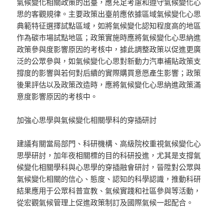
氣候變化相關政策的出臺，應充足考慮和遵守氣候變化心
思的客觀規律。主要政策出臺前應依據區域氣候變化心思
典範特征選擇試點區域，如將氣候變化認知程度高的地區
作為碳市場試點地區；政策實施時應將氣候變化心思納進
政策參與度影響原因的考核中，據此調整政策以促進更廣
泛的公眾參與，如氣候變化心思對新動力汽車補貼政策支
撐度的影響與若何對后續的實際購買意愿產生影響；政策
後果評估以及政策改造時，應將氣候變化心思納進政策滿
意度影響原因的考核中。
加強心思學與氣候變化相關學科的穿插研討
建議有關當局部門、科研機構、高級院校重視氣候變化心
思學研討，加年夜相關標的目的科研投進，尤其是支撐氣
候變化相關學科與心思學的穿插融會研討，晉陞對公眾與
氣候變化相關的信心、態度、認知的科學認識，推動科研
結果應用于公眾科普宣教、氣候實踐和社區參與等活動，
從宏觀氣候管理上促進政策制訂及國際氣候一起配合。