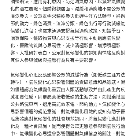
調整辦法，應用有利原因、防范晦氣原因，以減輕氣候變
化的潛在風險。個體微觀層面。減緩和適應離不開公眾的
廣泛參與，公眾既需求積極參與低碳生涯方法轉型，通過
節約動力、綠色消費、渣滓分類、綠色出行等行動減緩氣
候變化進程；也需求通過支撐氣候適應政策、知識學習、
購買保險、獲取物質與心思支援等行動主動適應氣候變
化，晉陞物質與心思韌性，減少消極影響、增添積極影
響。大批研討表白，公眾對氣候變化的認知與情緒反應對
其個人參與減緩與適應行為具有主要影響。
氣候變化心思反應影響公眾的減緩行為（如低碳生涯方法
轉型）。氣候變化心思影響個體的責肆意識和品德感。假
如個體認為氣候變化重要由人類活動導致并由此產生內疚
感和責任感，則更愿意接收低碳的生涯方法，如搭乘搭座
公共路況東西、選用高能效家電、節約動力。氣候變化心
思影響個體的規范意識。對氣候變化風險的感知有助于晉
陞集體應對氣候變化的社會規范認同，將氣候變化應對轉
化為一種社會風尚，從而使得公眾更愿意參與到氣候行動
中。氣候變化心思還會影響個體對氣候信息的關注。對氣