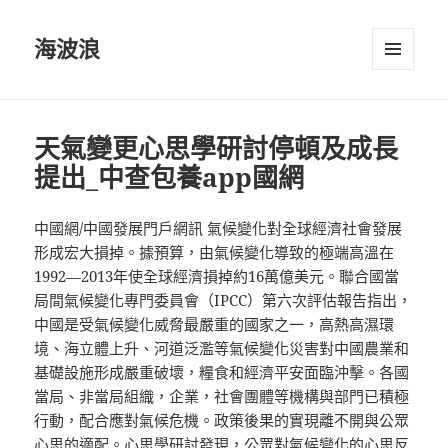
海波浪
選單及
小工具
天氣變更心思學研討停頓及成長
提出_中查包養app國網
中國網/中國發展門戶網訊 氣候變化對全球經濟社會發展
形成宏大損掉。據預算，由氣候變化導致的極端高溫在
1992—2013年使全球經濟損掉約16萬億美元。聯合國當
局間氣候變化專門委員會（IPCC）第六次評估報告指出，
中國是受氣候變化威脅最嚴重的國家之一，高熱高濕環
境、海立體上升、河道泛濫等氣候變化災害對中國農業和
基礎設施形成嚴重破壞，糧食和經濟平安面臨沖擊。各國
當局、非當局組織，企業，社會團體等機構與部門已積極
行動，配合應對氣候危機。政策後果的實現離不開與公眾
心思的適配。心思學研討發現，公眾對氣候變化的心思反