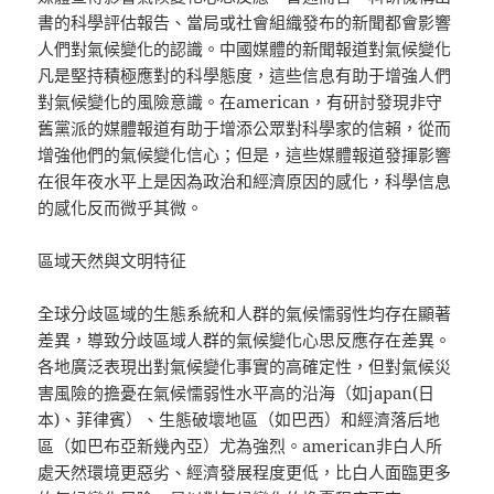
書的科學評估報告、當局或社會組織發布的新聞都會影響
人們對氣候變化的認識。中國媒體的新聞報道對氣候變化
凡是堅持積極應對的科學態度，這些信息有助于增強人們
對氣候變化的風險意識。在american，有研討發現非守
舊黨派的媒體報道有助于增添公眾對科學家的信賴，從而
增強他們的氣候變化信心；但是，這些媒體報道發揮影響
在很年夜水平上是因為政治和經濟原因的感化，科學信息
的感化反而微乎其微。
區域天然與文明特征
全球分歧區域的生態系統和人群的氣候懦弱性均存在顯著
差異，導致分歧區域人群的氣候變化心思反應存在差異。
各地廣泛表現出對氣候變化事實的高確定性，但對氣候災
害風險的擔憂在氣候懦弱性水平高的沿海（如japan(日
本)、菲律賓）、生態破壞地區（如巴西）和經濟落后地
區（如巴布亞新幾內亞）尤為強烈。american非白人所
處天然環境更惡劣、經濟發展程度更低，比白人面臨更多