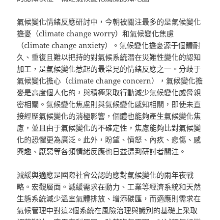
氣候變化情緒反應研討中，今朝被關注最多的是氣候變化
擔憂（climate change worry）和氣候變化焦慮
（climate change anxiety）。氣候變化擔憂源于個體耐
久、重復且難以把持的對氣候系統潛在災難性變化的認知
加工，是氣候變化惹起的最常見的情緒反應之一。分歧于
氣候變化擔心（climate change concern），氣候變化擔
憂是高度個人化的，與積極采取行動減少氣候變化威脅親
密相關。氣候變化焦慮則與氣候變化感知相關，即使未直
接經歷氣候變化的消極影響，個體也能夠產生氣候變化焦
慮，並且由于氣候變化的不確定性，焦慮能夠比對氣候變
化的恐懼更為廣泛。此外，盼望、憤怒、內疚、悲傷、感
興趣、厭惡等各類情緒反應也日益遭到研討者關注。
減緩與適應是國際社會公認的應對氣候變化的兩年夜戰
略。宏觀層面。減緩需求在動力、工業等經濟系統和天然
生態系統減少溫室氣體排放、增添碳匯，而適應則需求在
氣候管理中對這2個系統在風險治理與識別的基礎上采取