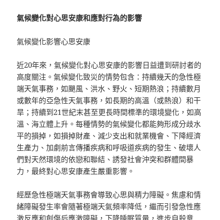
氣候變化對心思安康和應對行為的影響
氣候變化影響心思安康
近20年來，氣候變化對心思安康的影響日益遭到研討者的
高度關注。氣候變化致災的情勢包含：持續幾天的急性極
端天氣事務，如颶風、洪水、野火、短期熱浪；持續數月
或數年的亞急性天氣事務，如長期的高溫（或熱浪）和干
旱；持續到21世紀末甚至更長時間標準的環境變化，如高
溫、海立體上升。每種情勢的氣候變化都能夠形成分歧水
平的損掉，如損掉財產、減少支出和就業機會、下降經濟
生產力、加劇前言傳播疾病和呼吸道疾病的發生、破壞人
們對天然環境的依戀和聯結、誘發社會沖突和群體間暴
力，最終對心思安康產生嚴重影響。
經歷急性極端天氣事務會導致心思與精力障礙。焦慮和情
緒障礙發生率會隨著極端天氣頻率降低，繼而引發急性應
激反應和創傷后應激障礙，下降睡眠質量，進步自殺意