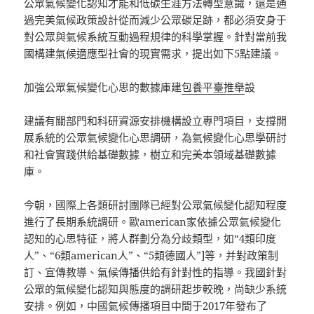
公眾氣候變化認知才能和低碳生涯方法轉型意識，還是通
過完美氣候政策設計從而減少公眾碳足跡，都必須安身于
對公眾與氣候系統互動過程規律的科學掌握。針對當前我
國構建氣候適應型社會的現實需求，提出如下5點建議。
加強公眾氣候變化心思的數據庫建
包養平臺推舉
設
建議有關部門和科研資源安排機構設立專門項目，支撐開
展系統的公眾氣候變化心思調研，為氣候變化心思學研討
和社會實踐供給基礎數據，樹立和完美本領域基礎數據
庫。
今朝，國際上各類研討團隊已經對公眾氣候變化認知程度
進行了長期系統調研。歐american家依據公眾氣候變化
認知的心思特征，將人群劃分為分歧類型，如“4類印度
人”、“6類american人”、“5類德國人”]等，并對政策制
訂、宣傳教導、氣候傳播供給有針對性的指導。我國針對
公眾的氣候變化認知與態度的調研起步較晚，尚缺少系統
安排。例如，中國氣候傳播項目中間于2017年發布了