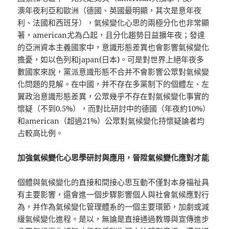
澳年夜利亞和歐洲（德國、英國最明顯，其次是意年夜
利、法國和西班牙），氣候變化心思的兩極分化也非常顯
著，american尤為凸起，且分化趨勢日益擴年夜；發達
的亞洲資本主義國家中，意識形態差異也會影響氣候變化
擔憂，如以色列和japan(日本)。可是對世界上絕年夜多
數國家來說，黨派意識形態不合并不會影響公眾對氣候變
化問題的見解。在中國，并不存在多黨制下的個體左、左
翼政治意識形態差異，公眾幾乎不存在對氣候變化事實的
懷疑（不到0.5%），而對比研討中的德國（年夜約10%）
和american（超過21%）公眾對氣候變化持懷疑論者均
占較高比例。
加強氣候變化心思學研討與應用，晉陞氣候變化應對才能
個體與氣候變化的直接和間接心思互動不僅對本身福祉具
有主要影響，還會進一個步驟影響個人與社會氣候應對行
為，并作為氣候變化管理體系的一個主要環節，加劇或減
緩氣候變化進程。是以，無論是直接通過教導與宣傳進步