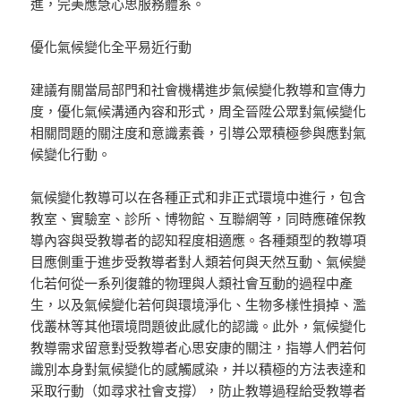
進，完美應急心思服務體系。
優化氣候變化全平易近行動
建議有關當局部門和社會機構進步氣候變化教導和宣傳力
度，優化氣候溝通內容和形式，周全晉陞公眾對氣候變化
相關問題的關注度和意識素養，引導公眾積極參與應對氣
候變化行動。
氣候變化教導可以在各種正式和非正式環境中進行，包含
教室、實驗室、診所、博物館、互聯網等，同時應確保教
導內容與受教導者的認知程度相適應。各種類型的教導項
目應側重于進步受教導者對人類若何與天然互動、氣候變
化若何從一系列復雜的物理與人類社會互動的過程中產
生，以及氣候變化若何與環境淨化、生物多樣性損掉、濫
伐叢林等其他環境問題彼此感化的認識。此外，氣候變化
教導需求留意對受教導者心思安康的關注，指導人們若何
識別本身對氣候變化的感觸感染，并以積極的方法表達和
采取行動（如尋求社會支撐），防止教導過程給受教導者