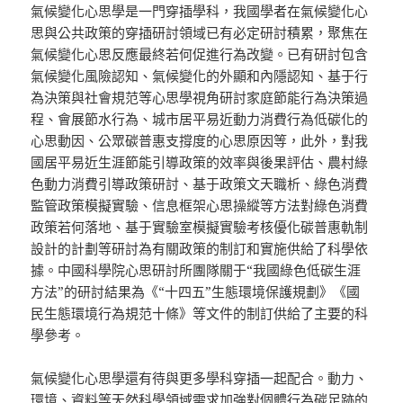
氣候變化心思學是一門穿插學科，我國學者在氣候變化心
思與公共政策的穿插研討領域已有必定研討積累，聚焦在
氣候變化心思反應最終若何促進行為改變。已有研討包含
氣候變化風險認知、氣候變化的外顯和內隱認知、基于行
為決策與社會規范等心思學視角研討家庭節能行為決策過
程、會展節水行為、城市居平易近動力消費行為低碳化的
心思動因、公眾碳普惠支撐度的心思原因等，此外，對我
國居平易近生涯節能引導政策的效率與後果評估、農村綠
色動力消費引導政策研討、基于政策文天職析、綠色消費
監管政策模擬實驗、信息框架心思操縱等方法對綠色消費
政策若何落地、基于實驗室模擬實驗考核優化碳普惠軌制
設計的計劃等研討為有關政策的制訂和實施供給了科學依
據。中國科學院心思研討所團隊關于“我國綠色低碳生涯
方法”的研討結果為《“十四五”生態環境保護規劃》《國
民生態環境行為規范十條》等文件的制訂供給了主要的科
學參考。
氣候變化心思學還有待與更多學科穿插一起配合。動力、
環境、資料等天然科學領域需求加強對個體行為碳足跡的