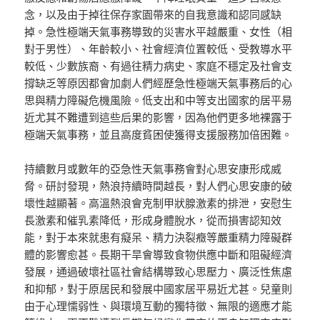
念，以及由于掉往保存家園帶來的自我意識和認同感缺
掉。急性極端天氣事務導致的災害水平越嚴重、女性（相
對于男性）、年齡較小、社會經濟位置較低、受教導水平
較低、少數族裔、有過往精力病史、家庭不穩定及社會支
撐缺乏等原因都會加劇人們經歷急性極端天氣事務后的心
思與精力障礙危機風險。低支出和中等支出國家的居平易
近尤其不難遭到這些后果的影響，因為他們更多地裸露于
極端天氣事務，並且高度貧困使獲得支援服務加倍困難。
持續數月或數年的亞急性天氣事務會對心思安康形成威
脅。研討發現，熱浪持續時間越長，對人們心思安康的破
壞性越顯著。高溫熱浪會克制甲狀腺激素的排泄，安慰生
長激素和催乳素降低，形成身體脫水，從而損害認知效
能，對于本來就患有癡呆、精力決裂癥等嚴重精力障礙群
體的影響愈甚。長期干旱會導致食物供應中斷和阻礙經濟
發展，通過破壞社區社會結構導致心思壓力、廣泛性焦慮
和抑郁，對于原居民和發展中國家居平易近尤甚。兒童則
由于心理懦弱性、與環境互動的獨特徵、無限的適應才能