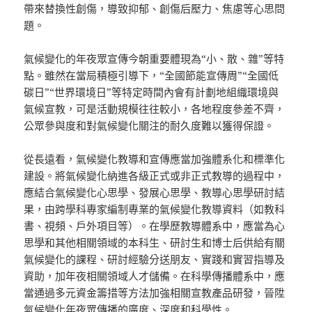
帶來替換性創傷，導致抑郁、創傷后壓力、焦慮等心思問
題。
氣候變化的年夜眾宣傳今朝重要體現為“小、散、雜”等特
點。雖然在當局積極引導下，“全國節能宣傳周”“全國低
碳日”“世界環境日”等特定時間內會有計劃地組織環境與
氣候宣教，可是活動規模往往較小，各地程度參差不齊，
公眾參與度和對氣候變化關注的耐久度難以獲得保證。
從長遠看，氣候變化教導和宣傳應當加強體系化和標準化
建設。將氣候變化納進各級正式或非正式教導的過程中，
應結合氣候變化心思學、發展心思學、教導心思學研討結
果，由跨學科專家編制專業的氣候變化教導資料（如教科
書、視頻、戶外項目等）。在學歷教導體系中，應當為心
思學和其他相關領域的本科生、研討生和博士后供給有關
氣候變化的課程、研討經驗分送朋友、實踐和實習指導及
資助，加年夜相關領域人才儲備。在科學傳播體系中，應
當通過多元資金籌措等方法加強相關宣教產品研發，晉陞
氣候變化年夜眾傳播的廣度、深度和科學性。