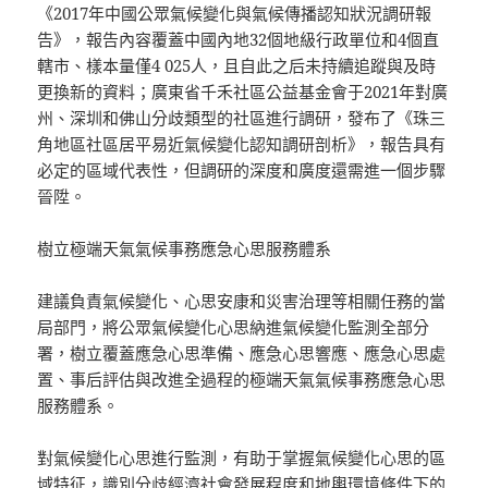
《2017年中國公眾氣候變化與氣候傳播認知狀況調研報
告》，報告內容覆蓋中國內地32個地級行政單位和4個直
轄市、樣本量僅4 025人，且自此之后未持續追蹤與及時
更換新的資料；廣東省千禾社區公益基金會于2021年對廣
州、深圳和佛山分歧類型的社區進行調研，發布了《珠三
角地區社區居平易近氣候變化認知調研剖析》，報告具有
必定的區域代表性，但調研的深度和廣度還需進一個步驟
晉陞。
樹立極端天氣氣候事務應急心思服務體系
建議負責氣候變化、心思安康和災害治理等相關任務的當
局部門，將公眾氣候變化心思納進氣候變化監測全部分
署，樹立覆蓋應急心思準備、應急心思響應、應急心思處
置、事后評估與改進全過程的極端天氣氣候事務應急心思
服務體系。
對氣候變化心思進行監測，有助于掌握氣候變化心思的區
域特征，識別分歧經濟社會發展程度和地輿環境條件下的