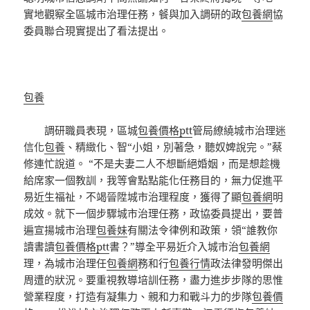
實地觀察全區城市治理任務，餐與加入調研的政
包養網
協
委員聯合現實提出了看法提出。
包養
調研職員表現，區城
包養價格ptt
管局繚繞城市治理迷
信化
包養
、精緻化、智“小姐，別著急，聽奴婢說完。”蔡
修連忙說道。 “不是夫妻二人不想斷絕婚姻，而是想趁機
給席家一個教訓，我等會點點能化任務目的，無力促進平
易近生福祉，不竭晉陞城市治理程度，獲得了顯
包養網
明
成效。就下一個步驟城市治理任務，政協委員提出，要普
遍宣揚城市治理
包養妹
有關法令律例和政策，領“誰教你
讀書讀
包養價格ptt
書？”導全平易近介入城市治
包養網
理，為城市治理任
包養網
務和行
包養行情
政法律發明傑出
周遭的狀況。要重視教導培訓任務，盡力進步步隊的思惟
營業程度，打造有凝集力、親和力和戰斗力的步隊
包養價