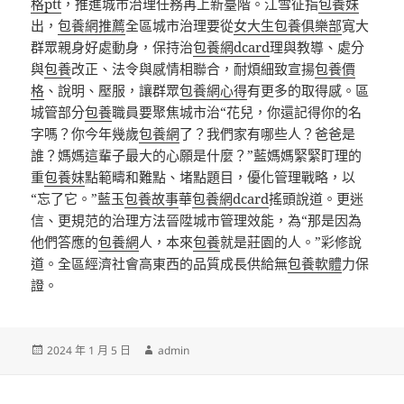
格ptt
，推進城市治理任務再上新臺階。江雪征指
包養妹
出，
包養網推薦
全區城市治理要從
女大生包養俱樂部
寬大
群眾親身好處動身，保持治
包養網dcard
理與教導、處分
與
包養
改正、法令與感情相聯合，耐煩細致宣揚
包養價
格
、說明、壓服，讓群眾
包養網心得
有更多的取得感。區
城管部分
包養
職員要聚焦城市治“花兒，你還記得你的名
字嗎？你今年幾歲
包養網
了？我們家有哪些人？爸爸是
誰？媽媽這輩子最大的心願是什麼？”藍媽媽緊緊盯理的
重
包養妹
點範疇和難點、堵點題目，優化管理戰略，以
“忘了它。”藍玉
包養故事
華
包養網dcard
搖頭說道。更迷
信、更規范的治理方法晉陞城市管理效能，為“那是因為
他們答應的
包養網
人，本來
包養
就是莊園的人。”彩修說
道。全區經濟社會高東西的品質成長供給無
包養軟體
力保
證。
發
作
2024 年 1 月 5 日
admin
佈
者
日
期: