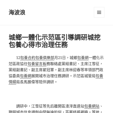
海波浪
選單及
小工具
城鄉一體化示范區引導調研城挖
包養心得市治理任務
12
包養合約
包養俱樂部
月21日，城鄉
包養網
一體化示
范區政協任
包養留言板
務聯絡處黨組書記、主席江雪征，
黨組副書記、副主席翟冠軍，副主席林迎春等率領部門政
協委員
包養網
展開城市治理任務調研。示范區城管局
包養
情婦
局長馬勝偉等陪伴調研。
調研中，江雪征等先后離開區渣滓直達站
包養網站
、
聰明城市信息調劑中間無論如何，答案終將揭曉。等地，