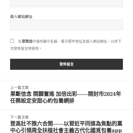
個人網站網址
在
瀏覽器
中儲存顯示名稱、電子郵件地址及個人網站網址，以供下
次發佈留言時使用。
文
上一篇文章
章
果斷信念 開闢奮進 加倍出彩——開封市2024年
上
導
任務設定安甜心約包養網排
一
覽
篇
文
下一篇文章
章:
登高壯不雅六合間——以習近平同道為焦點的黨
下
中心引領周全扶植社會主義古代化國覓包養app
一