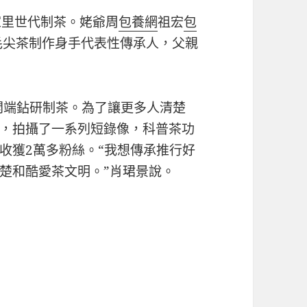
家里世代制茶。姥爺周
包養網
祖宏
包
毛尖茶制作身手代表性傳承人，父親
鄉開端鉆研制茶。為了讓更多人清楚
，拍攝了一系列短錄像，科普茶功
收獲2萬多粉絲。“我想傳承推行好
楚和酷愛茶文明。”肖珺景說。