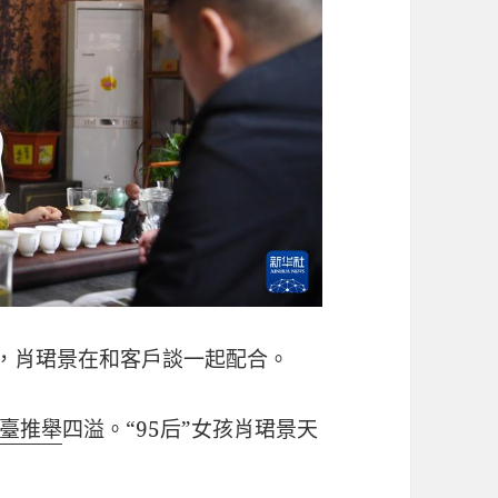
村，肖珺景在和客戶談一起配合。
臺推舉
四溢。“95后”女孩肖珺景天