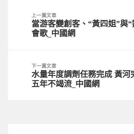
文
章
上一篇文章
當游客變創客、“黃四姐”與
導
上
會歌_中國網
覽
一
篇
文
章:
下一篇文章
水量年度調劑任務完成 黃河
下
五年不竭流_中國網
一
篇
文
章: