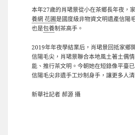
本年27歲的肖珺景從小在茶鄉長年夜，
養網 花圃
是國度級非物資文明遺產信陽
也是
包養
制茶高手。
2019年年夜學結業后，肖珺景回抵家
信陽毛尖，肖珺景聯合本地風土著土偶情
能、推行茶文明。今朝她在短錄像平臺已
信陽毛尖非遺手工炒制身手，讓更多人清
新華社記者 郝源 攝