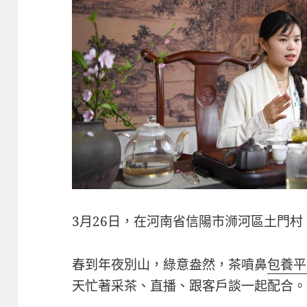
3月26日，在河南省信陽市浉河區土門
春到年夜別山，綠意盎然，茶噴鼻
包養平
天忙著采茶、直播、跟客戶談一起配合。