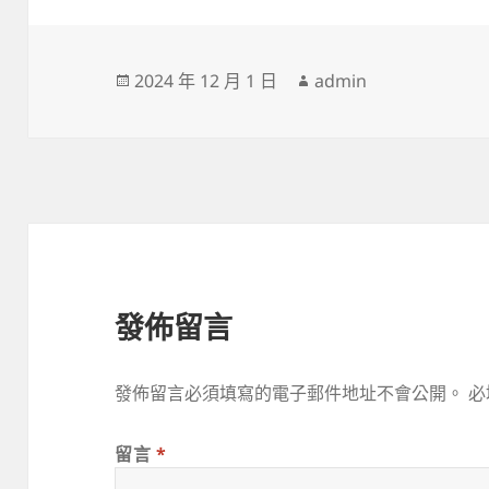
發
作
2024 年 12 月 1 日
admin
佈
者
日
期:
發佈留言
發佈留言必須填寫的電子郵件地址不會公開。
必
留言
*