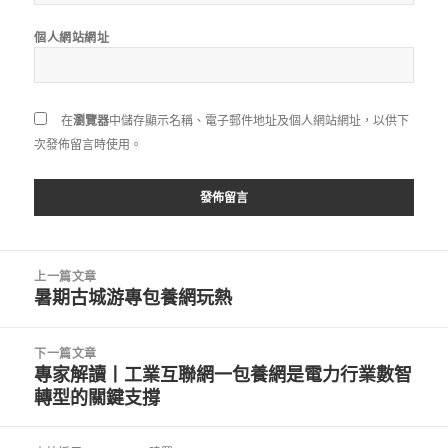
個人網站網址
在
瀏覽器
中儲存顯示名稱、電子郵件地址及個人網站網址，以供下
次發佈留言時使用。
文
上一篇文章
章
暑期古城游專包養網玩熱
上
導
一
覽
篇
下一篇文章
文
專家解讀丨工業互聯網一包養網是電力行業數智
下
章:
轉型的關鍵支撐
一
篇
文