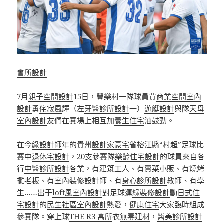
會所設計
7月
親子空間設計
15日，豐樂村一隊球員賈
商業空間室內
設計
勇
侘寂風
輝（左
牙醫診所設計
一）
遊艇設計
與隊
天母
室內設計
友們在賽場上相互加
養生住宅
油鼓勁。
在今
綠設計師
年的貴州
設計家豪宅
省榕江縣“村超”足球比
賽中
退休宅設計
，20支參賽隊
樂齡住宅設計
的球員來自各
行
中醫診所設計
各業，有建筑工人、有賣菜小販、有燒烤
攤老板、有室內裝修設計師、有
身心診所設計
教師、有學
生……出于
loft風室內設計
對足球運
綠裝修設計
動
日式住
宅設計
的
民生社區室內設計
熱愛，
健康住宅
大家臨時組成
參賽隊。穿上球
THE R3 寓所
衣
無毒建材
，
醫美診所設計