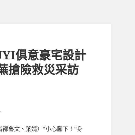
UYI俱意豪宅設計
蕪搶險救災采訪
.
者邵魯文、葉婧）“小心腳下！”身