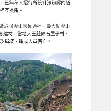
、已無
私人招待所設計
法辨認的道
相互提醒。
區遭遇強降雨天氣過程，最大點降雨
毒建材
，當地大王莊鎮石屋子村、
及損壞、造成人員傷亡。