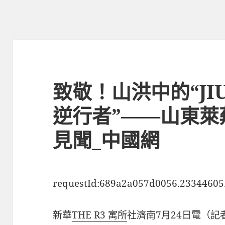
致敬！山洪中的“JI
逆行者”——山東萊
見聞_中國網
requestId:689a2a057d0056.23344605
新華
THE R3 寓所
社濟南7月24日電（記