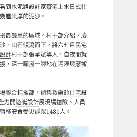
看到水泥路
設計家豪宅
上水
日式住
幾厘米厚的泥沙。
損最嚴重的區域。村干部介紹，凌
沙、山石傾瀉而下，將六七戶民宅
設計
村干部張承斌等人，自夜間就
援，深一腳淺一腳地在泥濘與廢墟
場聯合指揮部，調集救
樂齡住宅設
全力開
遊艇設計
展現場搶險、人員
移安置受災群眾1481人。