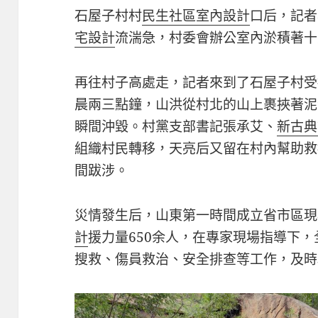
石屋子村村
民生社區室內設計
口后，記者
宅設計
流湍急，村委會辦公室內淤積著十
再往村子高處走，記者來到了石屋子村受
晨兩三點鐘，山洪從村北的山上裹挾著泥
瞬間沖毀。村黨支部書記張承艾、
新古典
組織村民轉移，天亮后又留在村內幫助救
間跋涉。
災情發生后，山東第一時間成立省市區現
計
援力量650余人，在專家現場指導下，
搜救、傷員救治、安全排查等工作，及時轉