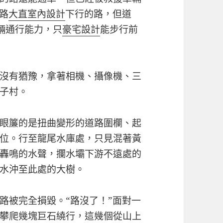
路
大直室內設計
下行的路，但道
輛通行能力，只
豪宅設計
能步行前
沒有猶豫，拿著相機、攝像機、三
子村。
眼簾的是扭曲變形的道路圍欄、起
位。行至龍尾水庫處，只見混著黃
轟鳴的水聲，攔水壩下游不遠處的
水沖至此處的大樹。
路被完全損毀。“路沒了！”面對一
攀爬幾塊巨石繞行，這幾個從山上