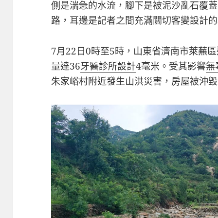
側是湍急的水流，腳下是被泥沙亂石覆蓋
路，耳邊是記者之間充滿關切
客變設計
的
7月22日0時至5時，山東省濟南市萊蕪
量達36
牙醫診所設計
4毫米。受其影響
無
朱家峪村附近發生山洪災害，房屋被沖毀