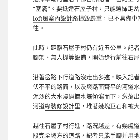
“塞滿”。要抵達石屋子村，只能選擇走岔
loft風室內設計
路損毀嚴重，已不具備車
往。
此時，距離石屋子村仍有近五公里。記者
腳架、無人機等設備，開始步行前往石屋
沿著岔路下行道路沒走出多遠，映入記者
伏不平的路面，以及與路面齊平的河道水
泥沙的大水漫過攔水壩傾瀉而下，激蕩出
河道
綠裝修設計
里，堆著幾塊巨石和被大
越往石屋子村行進，路況越差，有幾處道
段完全塌方的道路，記者只能手腳并用地