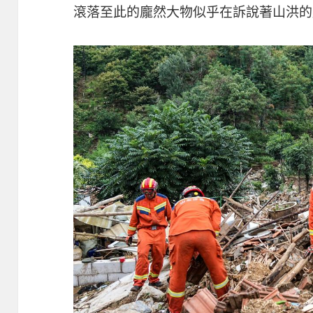
滾落至此的龐然大物似乎在訴說著山洪的