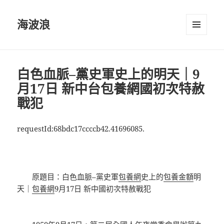
海波浪
選單及
小工具
白色血脈–黨史軍史上的明天｜9
月17日 新中台包養網國初次特赦
戰犯
requestId:68bdc17ccccb42.41696085.
原題目：白色血脈–黨史軍
包養網
史上的
包養金額
明
天｜
包養網
9月17日 新中國初次特赦戰犯