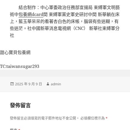
結合制作：中心軍委政治任務部宣揚局 束縛軍文明藝
術中
包養網dcard
間 束縛軍黨史軍史研討中間 新華躺在床
上，藍玉華呆呆的看著杏白色的床帳，腦袋有些迷糊，有
些迷茫。社中國新華消息電視網（CNC） 新華社束縛軍分
社
甜心寶貝包養網
TC:taiwansugar293
發
作
2025 年 9 月 9 日
admin
佈
者
日
期:
發佈留言
發佈留言必須填寫的電子郵件地址不會公開。
必填欄位標示為
*