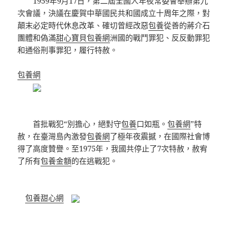
1959年9月17日，第二屆全國人年夜常委會舉辦第九
次會議，決議在慶賀中華國民共和國成立十周年之際，對
顛末必定時代休息改革、確切曾經改惡
包養
從善的蔣介石
團體和偽滿
甜心寶貝包養網
洲國的戰鬥罪犯、反反動罪犯
和通俗刑事罪犯，履行特赦。
包養網
首批戰犯“別擔心，絕對守
包養
口如瓶。
包養網
”特
赦，在臺灣島內激發
包養網
了極年夜震撼，在國際社會博
得了高度贊譽。至1975年，我國共停止了7次特赦，赦宥
了所有
包養金額
的在逃戰犯。
包養甜心網