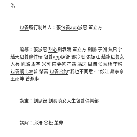
洺
包養
履行制片人：張
包養app
淑惠 董立方
編纂：張淑惠
甜心
劉袁媛 董立方 劉鵬 于淵 焦飛宇
趙天
包養條件
瑞
包養app
陳舒 鄧冷思 張振江 趙龍
包養女
人
兵 劉璐 周宇 米可 陳夢竾 宿鑫 馮珂 周楠 侯雪菲 李嚴
包養網比較
普 肇蕾
包養合約
“我也不同意。”彭江 趙寧寧
王雨坤 曾滟淋
動畫：劉思錄 劉奕萌
女大生包養俱樂部
講解：邱浩 谷松 董非