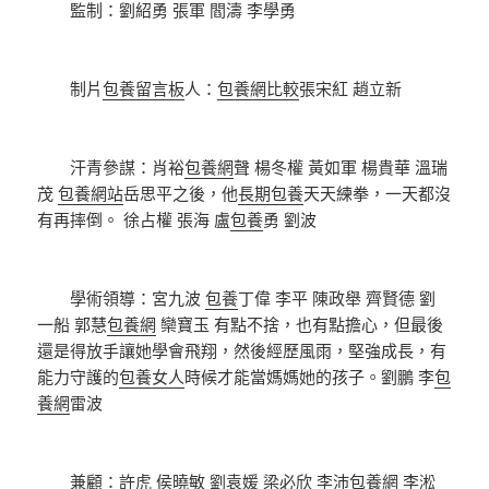
監制：劉紹勇 張軍 閻濤 李學勇
制片
包養留言板
人：
包養網比較
張宋紅 趙立新
汗青參謀：肖裕
包養網
聲 楊冬權 黃如軍 楊貴華 溫瑞
茂
包養網站
岳思平之後，他
長期包養
天天練拳，一天都沒
有再摔倒。 徐占權 張海 盧
包養
勇 劉波
學術領導：宮九波
包養
丁偉 李平 陳政舉 齊賢德 劉
一船 郭慧
包養網
欒寶玉 有點不捨，也有點擔心，但最後
還是得放手讓她學會飛翔，然後經歷風雨，堅強成長，有
能力守護的
包養女人
時候才能當媽媽她的孩子。劉鵬 李
包
養網
雷波
兼顧：許虎 侯曉敏 劉袁媛 梁必欣 李沛
包養網
李淞