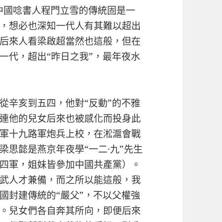
，中國唸書人程門立雪的傳統固是一
，想必也深知一代人有其難以超出
后來人看梁啟超當然也這般，但在
一代，超出“昨日之我”，最年夜水
從辛亥到五四，他對“反動”的不雅
連他的兒女后來也被感化而投身此
軍十九路軍炮兵上校，在淞滬會戰
思懿是燕京年夜學“一二·九”先生
四軍，姐妹皆參加中國共產黨）。
武人才兼備，而之所以能這般，我
國封建傳統的“嚴父”，不以父權強
。兒女們各自奔其所向，即便后來