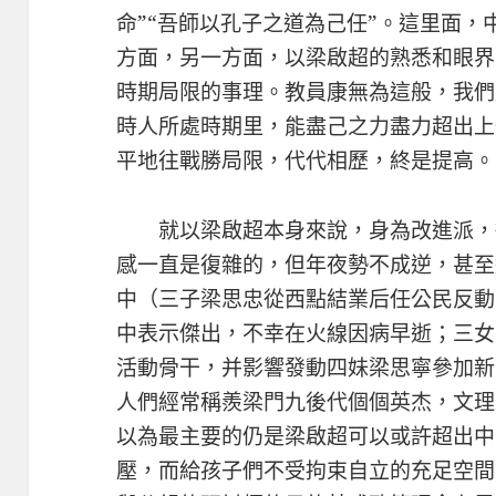
命”“吾師以孔子之道為己任”。這里面
方面，另一方面，以梁啟超的熟悉和眼界
時期局限的事理。教員康無為這般，我們
時人所處時期里，能盡己之力盡力超出上
平地往戰勝局限，代代相歷，終是提高。
就以梁啟超本身來說，身為改進派，
感一直是復雜的，但年夜勢不成逆，甚至
中（三子梁思忠從西點結業后任公民反動
中表示傑出，不幸在火線因病早逝；三女梁
活動骨干，并影響發動四妹梁思寧參加新
人們經常稱羨梁門九後代個個英杰，文理
以為最主要的仍是梁啟超可以或許超出中
壓，而給孩子們不受拘束自立的充足空間