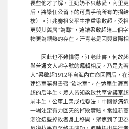
長些他才了解，王奶奶不只慈愛，內里更
后，將梁任公留下的可貴手稿所有的捐給
樓）。汪兆騫祖父平生推重梁啟超，受祖
更與其舊居“為鄰”，這讓梁啟超這三個
物更為親熱的存在。汗青老是因與實際相
因此也不難懂得，汪老此書，何故起
與普通文人起字號的邏輯相反，乃是先著
人”梁啟超1912年自海內亡命回國后，在
建造室第與書齋“飲冰室”，在這里生涯直
超的后半生。眾人皆知梁啟
共享會議室
超
前半生，公車上書戊戌變法，中國慘痛近
一場注定有力回天的掉敗實驗。當維新黨
漸從這些掉敗者身上移開，聚焦到了更為
反復抗爭直至終于成功，既映托出先行者