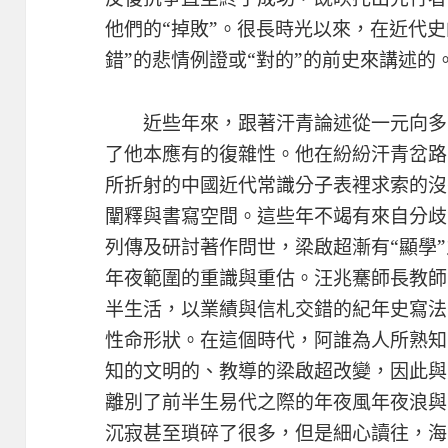
他們的“掉敗”。很長時光以來，在近代
錯”的悲情例證或“對的”的前史來講述的
近些年來，跟著汗青論述從一元向多
了他本應有的復雜性。他在紛紛汗青岔路中
所折射的中國近代常識分子表裡求索的沒
闡釋與書寫空間。這些年不竭有來自分歧
列傳及研討著作問世，梁啟超漸有“顯學
年夜範圍的重識與重估。汪兆騫師長教師
半生活，以業績與信札交錯的紀年史寫法
性命形狀。在這個時代，阿誰為人所熟知
知的文明的、教導的梁啟超改變，因此與
離別了前半生易代之際的年夜風年夜浪與
沉寂甚至瑣碎了很多，但是細心讀往，海