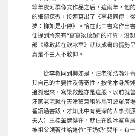
等年夜河群像式作品之后，這兩年，他的
的細部探微，接連寫出了《李叔同傳：從
夢：柳如是小傳》。恰在此二書寫作出書
便提到將來有“寫寫梁啟超”的打算，沒
部《梁啟超在飲冰室》就以成書的情勢呈
真是不由人不敬仰。
從李叔同到柳如是，汪老從浩瀚汗青
其自己的主要性及傳奇性，按他本身所述
追溯起來，寫梁啟超亦是這般。以前就曾
汪家老宅就在天津舊意租界馬可波羅廣場
番讀過書跋，才知此中有更深的人事淵源
夫人）王桂荃還健在，就住在飲冰室舊居
被祖父領著往給這位“王奶奶”賀年，有