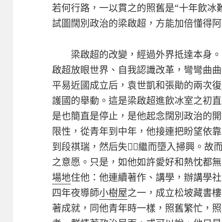
若何行路，一以貫之的照舊是“十年飲冰
試圖闊別政治的梁啟超，方能加倍懂得阿
梁啟超的改變，經過外界抵達本身。
啟超放眼世界、自我認識改革，彎彎曲曲
平易近國成立后，袁世凱和張勛的兩次復
護國的舉動。這是梁啟超進飲冰室之初直
是也簡直是停止，是他起念闊別政治的開
限性，從青年到中年，他接連把盼望依靠
到段祺瑞，然后失，繼而墮入掃興。故而
之意愿。只是，如他如許愛好和熱忱都無
場地
住他：他連續著作、講學，辦講學社
四年夜導師
小樹屋
之一，成立松坡藏書樓
著成就，同他青年時一樣，照舊繁忙，照