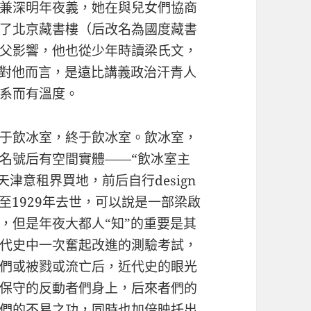
兼深明年夜義，她在與兒女們協商
了北京藏書樓（后改名為國度藏書
父影響，他也從少年時讀梁氏文，
字對他而言，是遠比講義政治汗青人
系而有溫度。
于飲冰室，終于飲冰室。飲冰室，
名號后有空間實體——“飲冰室主
天津意租界買地，前后自行design
至1929年去世，可以說是一部梁啟
，但是年夜大都人“知”的重要是其
代史中一次奮起改進的測驗考試，
們或被戮或流亡后，近代史的眼光
保守的反動者們身上，后來者們的
們的不易之功，同時也加倍映托出