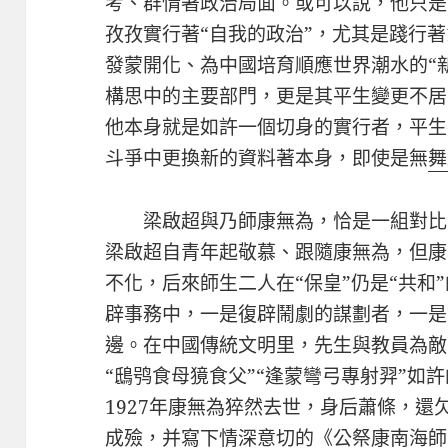
考、群情著政治局面。或可以說，他只是
孜孜實行著“自我的政治”，尤其是踐行著1
發蒙開化、為中國培育順應世界潮水的“
構思中的主要部門，更是其平生變更不居
他本身就是如許一個切身的實行者，平生在
斗爭中更換新的資料著本身，即使是無
舞
梁啟超與乃師康無為，恰是一組對比
梁啟超自青年起敬慕、跟隨康無為，但康
不化，后來師生二人在“保皇”仍是“共和
辟事務中，一是復辟鬧劇的謀劃者，一是
邊。在中國傳統文明里，先生與教員為敵
“鴟鸮食母獍食父”“逢蒙彎弓專射羿”如
1927年康無為猝然去世，身后蕭條，
成殮，并寫下情深意切的《公祭康南海師