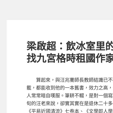
梁啟超：飲冰室里的
找九宮格時租國作
算起來，與汪兆騫師長教師結識已不
載，都能收到他的一本舊書，效力之高，
人常常暗自嘆服。筆耕不輟，是對一個寫
旬的汪老來說，卻實其實在是退休二十多
《平易近國清流》七卷本、《文學即人學