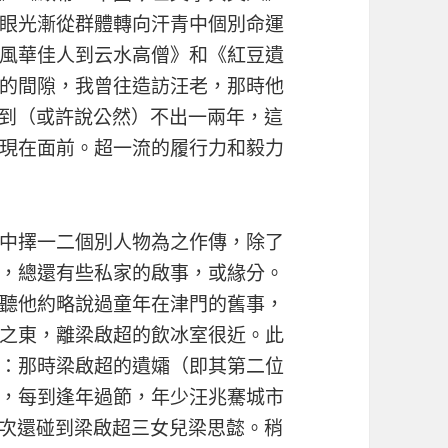
眼光漸從群體轉向汗青中個別命運
風華佳人到云水高僧》和《紅豆遺
的間隙，我曾往造訪汪老，那時他
想到（或許說公然）不出一兩年，這
現在面前。超一流的履行力和毅力
中擇一二個別人物為之作傳，除了
，總還有些私家的啟事，或緣分。
聽他約略說過童年在津門的舊事，
之東，離梁啟超的飲冰室很近。此
：那時梁啟超的遺孀（即其第二位
，每到逢年過節，年少汪兆騫城市
一次還碰到梁啟超三女兒梁思懿。稍