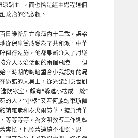
難涼熱血”。而也恰是經由過程這個
誰政治的梁啟超。
百日維新后亡命海內十三載，讓梁
地從保皇黨改變為了共和派，中華
辟倒行逆施，他都果斷介入了討逆
接介入政治活動的兩個飛騰——但
始。時期的晦暗重合小我認知的局
在過錯的人身上，從光緒到袁世凱
進飲冰室，頗有“躲進小樓成一統”
窮的人，“小樓”又若何能約束
瑜伽
約請羅素和泰戈爾訪華，擔負清華
，等等等等，為文明教導工作進獻
舊奔忙，也照舊連續不雅照、思