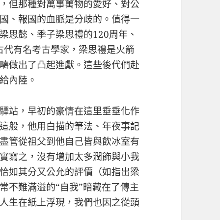
，但那種對萬事萬物的愛好、對公
國、報國的血脈是分歧的。值得一
梁思懿、季子梁思禮的120周年、
國古代有名考古學家，梁思禮是火箭
疇做出了凸起進獻。這些後代們赴
給內陸。
驛站，早初的豪情在這里垂垂化作
這般，他用白描的筆法、年夜事記
盡管從祖父到他自己皆與飲冰室有
實寫之，沒有增加太多潤飾與小我
恰如其分又公允的評價（如指出梁
常不難滿溢的“自我”暗藏在了傳主
人生在紙上浮現，我們也因之從頭