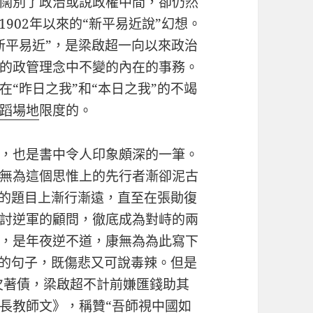
闊別了政治或說政權中間，卻仍然
902年以來的“新平易近說”幻想。
新平易近”，是梁啟超一向以來政治
的政管理念中不變的內在的事務。
“昨日之我”和“本日之我”的不竭
蹈場地
限度的。
，也是書中令人印象頗深的一筆。
無為這個思惟上的先行者漸卻泥古
”的題目上漸行漸遠，直至在張勛復
討逆軍的顧問，徹底成為對峙的兩
，是年夜逆不道，康無為為此寫下
許的句子，既傷悲又可說毒辣。但是
還欠著債，梁啟超不計前嫌匯錢助其
長教師文》，稱贊“吾師視中國如