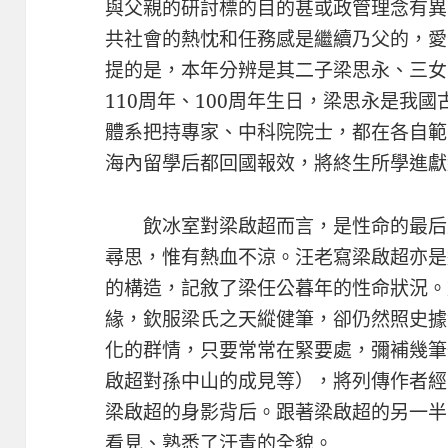
與父親的研討標的目的甚或政管理念有異
共社會的熱忱和任務感是繼續乃父的，愛
提的是，本年分辨是其二子梁思永、三女
110周年、100周年生日，梁思永是我
體系把持專家、中科院院士，都在各自範
海內留學后都回國報效，將終生所學進獻
飲冰室對梁啟超而言，是性命的最后
尋思，惟有熱血不涼。汪老寫梁啟超亦是
的構造，記敘了梁任公暮年的性命狀況。
緣，欽服梁氏之天縱健筆，卻仍然照史據
化的群情，只要常常在緊要處，彌補幾筆
啟超對孫中山的成見等），將列傳作者經
梁啟超的身影背后。跟著梁啟超的另一半
看見、熟悉了汗青的全貌。