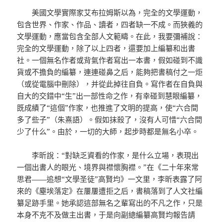
美國文學實際家艾布拉姆斯以為，完全的文學運動，
包含世界、作家、作品、讀者，四者缺一不成。而狹義的
文學運動，應當包含全部人文範疇。在此，我要彌補說：
完全的文學運動，除了以上四者，還要加上編纂和出書
社。一個無名作者或背氣作者寫出一本書，假如碰到不識
貨或不擔負的編纂，連連碰鼻之后，能夠把書稿付之一炬
（或從電腦中刪除），并從此掉往自負。寫作者在自負與
自大的交錯中“生”出一部性命之作，有幸碰到慧眼編纂，
既成績了“這個”作家，也推進了文明的提高，使“六合間
多了些子”（朱熹語）。假如抹殺了，沒有人可惜“六合間
少了什么”。由於，一切的大師，起步時都是無名小卒。
李昕說：“對缺乏資看的作家，是什么立場，表現出
一個出書人的眼光、境界與襟懷胸襟。”在《二十年來常
思君——追想“文學圣徒”高賢均》一文里，李昕表露了阿
來的《塵埃落定》在屢屢遭拒之后，書稿落到了人文社編
纂足跡手里。她承認這部無名之輩寫出的不凡之作，只是
本身不克不及做主出書，于是向副總編纂高賢均報告請