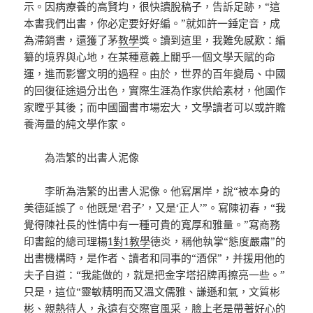
示。因病療養的高賢均，很快讀脫稿子，告訴足跡，“這
本書我們出書，你必定要好好編。”就如許一錘定音，成
為滯銷書，還獲了茅
教學
獎。讀到這里，我難免感歎：編
纂的境界與心地，在某種意義上關乎一個文學天賦的命
運，進而影響文明的過程。由於，世界的百年變局、中國
的回復征途過分出色，實際生涯為作家供給素材，他國作
家瞠乎其後；而中國圖書市場宏大，文學讀者可以或許贍
養海量的純文學作家。
為浩繁的出書人泥像
李昕為浩繁的出書人泥像。他寫屠岸，說“被本身的
美德延誤了。他既是‘君子’，又是‘正人’”。寫陳初春，“我
覺得陳社長的性情中有一種可貴的寬厚和雅量。”寫商務
印書館的總司理楊
1對1教學
德炎，稱他執掌“態度嚴肅”的
出書機構時，是作者、讀者和同事的“酒保”，并援用他的
夫子自道：“我能做的，就是把金字塔招牌再擦亮一些。”
只是，這位“靈敏精明而又溫文儒雅、謙遜和氣，文質彬
彬、親熱待人，永遠有交際官風采，臉上老是帶著好心的