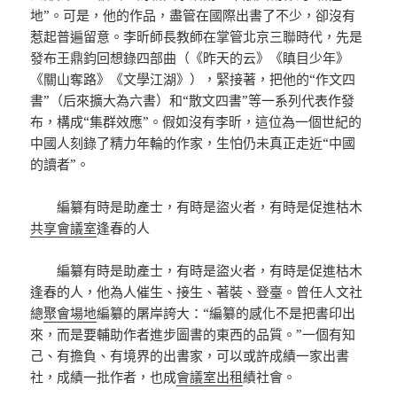
地”。可是，他的作品，盡管在國際出書了不少，卻沒有
惹起普遍留意。李昕師長教師在掌管北京三聯時代，先是
發布王鼎鈞回想錄四部曲（《昨天的云》《瞋目少年》
《關山奪路》《文學江湖》），緊接著，把他的“作文四
書”（后來擴大為六書）和“散文四書”等一系列代表作發
布，構成“集群效應”。假如沒有李昕，這位為一個世紀的
中國人刻錄了精力年輪的作家，生怕仍未真正走近“中國
的讀者”。
編纂有時是助產士，有時是盜火者，有時是促進枯木
共享會議室
逢春的人
編纂有時是助產士，有時是盜火者，有時是促進枯木
逢春的人，他為人催生、接生、著裝、登臺。曾任人文社
總
聚會場地
編纂的屠岸誇大：“編纂的感化不是把書印出
來，而是要輔助作者進步圖書的東西的品質。”一個有知
己、有擔負、有境界的出書家，可以或許成績一家出書
社，成績一批作者，也成
會議室出租
績社會。