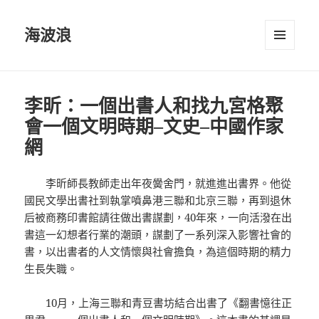
海波浪
選單及
小工具
李昕：一個出書人和找九宮格聚
會一個文明時期–文史–中國作家
網
李昕師長教師走出年夜黌舍門，就進進出書界。他從
國民文學出書社到執掌噴鼻港三聯和北京三聯，再到退休
后被商務印書館請往做出書謀劃，40年來，一向活潑在出
書這一幻想者行業的潮頭，謀劃了一系列深入影響社會的
書，以出書者的人文情懷與社會擔負，為這個時期的精力
生長失職。
10月，上海三聯和青豆書坊結合出書了《翻書憶往正