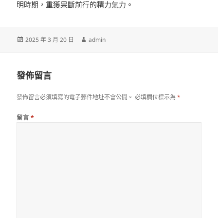
明時期，重獲果斷前行的精力氣力。
發
作
2025 年 3 月 20 日
admin
佈
者
日
期:
發佈留言
發佈留言必須填寫的電子郵件地址不會公開。
必填欄位標示為
*
留言
*