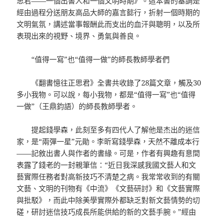
思君——一個出書人和一個文明時期》。這本書的基調是
經由過程分送朋友高品大師的嘉言懿行，折射一個時期的
文明氣氛，講述當事報酬此而支出的血汗與聰明，以及所
表現出來的視野、境界、勇氣與善良。
“值得一寫”也“值得一做”的師長教師學者們
《翻書憶往正思君》全書共收錄了28篇文章，觸及30
多小我物。可以說，每小我物，都是“值得一寫”也“值得
一做”（王鼎鈞語）的師長教師學者。
提起錢學森，此刻至多有四代人了解他是杰出的迷信
家，是“兩彈一星”元勛。李昕寫錢學森，天然不離成本行
——記敘出書人與作者的書緣。可是，作者有興趣有意間
表露了錢老的一封親筆信：“近日我深感我國文藝人和文
藝實際任務者對高新技巧不清楚之病。我常常收到的有關
文藝、文明的刊物有《中流》《文藝研討》和《文藝實際
與批駁》，而此中除美學實際外都缺乏對新文藝情勢的切
磋，研討迷信技巧成長所能供給的新的文藝手腕。”經由