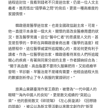
過程這封信，我看到錢老不只是迷信家，仍是一位人文主
義者，進而悟出“錢學森之問”的背后，更是一種高維度的
家國情懷。
韓啟德是醫學迷信家，也是全國政協副主席，可是，
他一直提示本身是一個大夫，關懷的是改良醫療周遭的狀
況，普及醫學常識。這位“醫中仁者”的思慮是人文的，甚
至是哲學的。李昕在與韓啟德會商出書《醫學的溫度》經
過歷程中，這位醫學威望所追蹤關心的，是若何更有利于
讀者。作為一位醫學迷信家，韓啟德看待某些人們所追蹤
關心的疾病，有著與同業分歧的主意。作者歸納綜合為：
“關于高血壓、高血脂要不要持久服藥把持，又如癌癥早
發明、早診斷、早醫治是不是確有需要，他經由過程大批
的數據剖析停止了令人佩服的實證研討。”
旅美山東籍臺灣作家王鼎鈞，被譽為“一代中國人的
眼睛”“海內中國人的良知”，更是散文成績的“突起山
梁”。他的藝術散文《碎琉璃》《左心房漩渦》《回想錄
四部曲》，被公以為新文學活動以來散文創作的“新窪