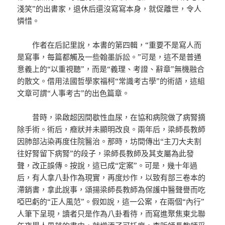
淺笑”的出書家，退休后還沒寫寫本身，就促離世，令人
憐惜。
作者在后記里說，本書的第四輯，“重要不是寫人而
是寫事，每篇都觸及一些翰墨訴訟。”可是，這不是普通
意義上的“以重視聽”，而是“義理、考證、辭章”無機融合
的散文。借用法國哲學家福柯“常識考古學”的術語，這組
文章可謂“人事考古”的出色篇章。
昔時，梁啟超因間歇性血尿，在協和病院做了病腎摘
除手術。術后，癥狀并未顯明改良。兩年后，梁師長教師
因肺部沾染再度住院醫治。那時，坊間傳出“主刀大夫割
往好腎留下病腎”的段子，梁師長教師及其支屬為此發
聲，改正誤傳。按說，這已成“定案”。可是，幾十年過
后，有人拿八卦作為現實，再度炒作，以致有部三卷本的
滯銷書，拿此說事，頌揚梁師長教師為保護中醫聲譽而吃
啞巴虧的“正人風范”。假如說，這一公案，在兩個“內行”
人筆下呈現，讀者只是作為八卦看待，而寫進聚焦東北聯