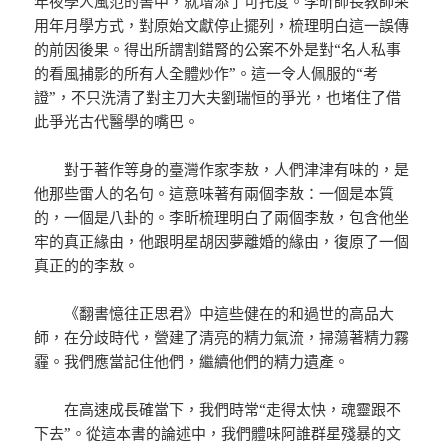
年夜學人風范的書中，就增添了可托度。李昕師長教師采
用年月學方式，對原始文獻停止擺列，梳理明白這一誤傳
的前因後果。得出所謂割錯腎的公案不外是對“名人私事
的看風捕影的所有人全體炒作”。這一令人佩服的“考
證”，不只洗清了對主刀大夫劉瑞恒的爭光，也堵住了借
此爭光古代醫學的嘴巴。
對于著作等身的臺灣作家李敖，人們津津有味的，是
他那些雷人的名句。這意味著有兩個李敖：一個是本質
的，一個是八卦的。李昕梳理明白了兩個李敖，包含他坐
牢的真正緣由，他跟明星胡因夢離婚的緣由，復原了一個
真正的的李敖。
《翻書憶往正思君》中這些健在的和過世的高品大
師，在分歧時代，營建了清亮的精力氣流，掃蕩著精力霧
霾。我們應當記住他們，繼續他們的精力遺產。
在高速成長確當下，我們時常“走得太快，魂靈跟不
下去”。從這本書的論述中，我們體味阿誰群星殘暴的文