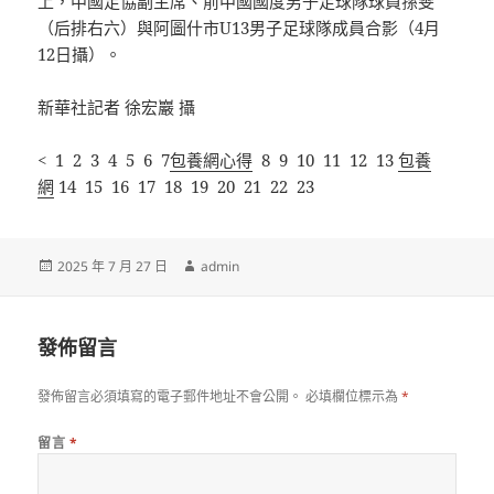
上，中國足協副主席、前中國國度男子足球隊球員孫雯
（后排右六）與阿圖什市U13男子足球隊成員合影（4月
12日攝）。
新華社記者 徐宏巖 攝
< 1 2 3 4 5 6 7
包養網心得
8 9 10 11 12 13
包養
網
14 15 16 17 18 19 20 21 22 23
發
作
2025 年 7 月 27 日
admin
佈
者
日
期:
發佈留言
發佈留言必須填寫的電子郵件地址不會公開。
必填欄位標示為
*
留言
*