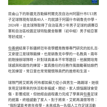
昆侖山下的新疆克孜勒蘇柯爾克孜自治州阿圖什市U13男
子足球隊現有球員40人，均就讀于阿圖什市硝魯克中學。
2024年，這支球隊取得了自治區青少年男子足球約請賽亞
軍和自治區校園足球特點黌舍聯賽（初中組）男子組亞軍
等好成就。
包養網
結業于新疆師范年夜學體育教導專門研究的如扎吉·
艾麥提江是球隊鍛練，也是硝魯克中學的一名教員。兩年
前剛接辦球隊時，針對球員基本不牢等題目，他展開培育
球感與和諧性的練習，當真擔任的任務作風鼓勵著姑娘們
吃苦練習，常日里也常常關懷隊員們的進修和生涯。
球隊門將艾妮再·阿布都如蘇力從小與男生一路踢球，她很
享用足球帶來的快活和幸福感。開初，家人煩惱踢球會受
傷、影響成就，但她經由過程盡力完成了學業與
包養
足球
的統籌，終極感動了家人。對于將來，艾妮再滿懷等待：
“我盼望能考進年夜學，未來成為一名個人工作足球活動