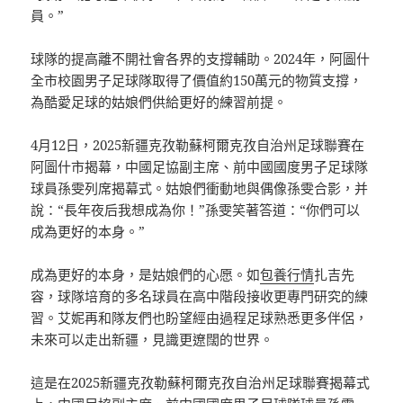
員。”
球隊的提高離不開社會各界的支撐輔助。2024年，阿圖什
全市校園男子足球隊取得了價值約150萬元的物質支撐，
為酷愛足球的姑娘們供給更好的練習前提。
4月12日，2025新疆克孜勒蘇柯爾克孜自治州足球聯賽在
阿圖什市揭幕，中國足協副主席、前中國國度男子足球隊
球員孫雯列席揭幕式。姑娘們衝動地與偶像孫雯合影，并
說：“長年夜后我想成為你！”孫雯笑著答道：“你們可以
成為更好的本身。”
成為更好的本身，是姑娘們的心愿。如
包養行情
扎吉先
容，球隊培育的多名球員在高中階段接收更專門研究的練
習。艾妮再和隊友們也盼望經由過程足球熟悉更多伴侶，
未來可以走出新疆，見識更遼闊的世界。
這是在2025新疆克孜勒蘇柯爾克孜自治州足球聯賽揭幕式