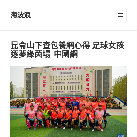
海波浪
選單及
小工具
昆侖山下查包養網心得 足球女孩
逐夢綠茵場_中國網