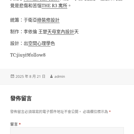
覺是悲傷和苦惱
THE R3 寓所
。
統籌：于衛亞
綠裝修設計
制作：李依倫 王楚
天母室內設計
天
設計：出
空間心理學
色
TC:jiuyi9follow8
發
作
2025 年 8 月 21 日
admin
佈
者
日
期:
發佈留言
發佈留言必須填寫的電子郵件地址不會公開。
必填欄位標示為
*
留言
*