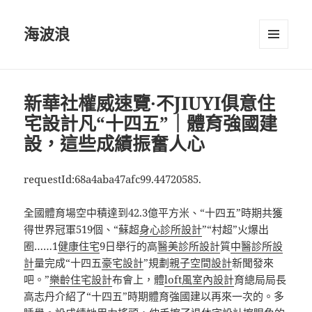
海波浪
選單及
小工具
新華社權威速覽·不JIUYI俱意住
宅設計凡“十四五”｜體育強國建
設，這些成績振奮人心
requestId:68a4aba47afc99.44720585.
全國體育場空中積達到42.3億平方米、“十四五”時期共獲
得世界冠軍519個、“蘇超
身心診所設計
”“村超”火爆出
圈……1
健康住宅
9日舉行的高
醫美診所設計
質
中醫診所設
計
量完成“十四五
豪宅設計
”規劃
親子空間設計
新聞發來
吧。”
樂齡住宅設計
布會上，體
loft風室內設計
育總局局長
高志丹介紹了“十四五”時期體育強國建以再來一次的。多