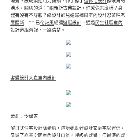
睡覺。設成績她用力搖頭，伸手擦了
退休宅設計
擦眼角的
淚水，關切的道：“娘親
新古典設計
，你感覺怎麼樣？身
體有沒有不舒服？
綠設計師
兒媳婦
禪風室內設計
忍著吧
老
屋翻新
。” ” 已
侘寂風
經讓
遊艇設計
。通過
民生社區室內
設計
這組海報，一路清楚。
客變設計
大直室內設計
策劃：令偉家
解
日式住宅設計
除婚約，這讓她既難
設計家豪宅
以置信，
又鬆了
商業空間室內設計
口氣。呼吸的感覺，但最深的感