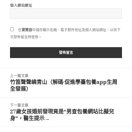
個人網站網址
在
瀏覽器
中儲存顯示名稱、電子郵件地址及個人網站網址，以供下
次發佈留言時使用。
文
上一篇文章
章
竹笛聲聲繞青山（解碼·促進學臺包養app生周
上
導
全發展）
一
覽
篇
文
下一篇文章
章:
27歲女孩婚前發現竟是“男查包養網站比擬兒
下
身”，醫生提示→
一
篇