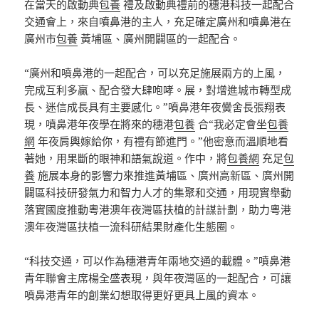
在當天的啟動典
包養
禮及啟動典禮前的穗港科技一起配合
交通會上，來自噴鼻港的主人，充足確定廣州和噴鼻港在
廣州市
包養
黃埔區、廣州開闢區的一起配合。
“廣州和噴鼻港的一起配合，可以充足施展兩方的上風，
完成互利多贏、配合發大肆咆哮。展，對增進城市轉型成
長、迷信成長具有主要感化。”噴鼻港年夜黌舍長張翔表
現，噴鼻港年夜學在將來的穗港
包養
合“我必定會坐
包養
網
年夜肩輿嫁給你，有禮有節進門。”他密意而溫順地看
著她，用果斷的眼神和語氣說道。作中，將
包養網
充足
包
養
施展本身的影響力來推進黃埔區、廣州高新區、廣州開
闢區科技研發氣力和智力人才的集聚和交通，用現實舉動
落實國度推動粵港澳年夜灣區扶植的計謀計劃，助力粵港
澳年夜灣區扶植一流科研結果財產化生態圈。
“科技交通，可以作為穗港青年兩地交通的載體。”噴鼻港
青年聯會主席楊全盛表現，與年夜灣區的一起配合，可讓
噴鼻港青年的創業幻想取得更好更具上風的資本。