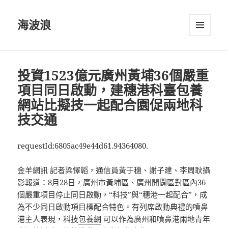
海波浪
選單及
小工具
投資1523億元廣州黃埔36個嚴重
項目同日啟動，建穗港科臺包養
網站比擬技一起配合園促兩地科
技交通
requestId:6805ac49e44d61.94364080.
金羊網訊 記者梁懌韜，通信員黃于穗、謝子建、李周耿攝
影報道：8月28日，廣州市黃埔區、廣州開闢區對區內36
個嚴重項目停止同日啟動，“科技”與“穗港一起配合”，成
為不少同日啟動項目標配合特色。有列席啟動典禮的噴鼻
港主人表現，科技
包養網
可以作為廣州和噴鼻港兩地青年