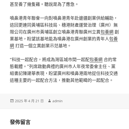
甚至養了幾隻雞。聽說是為了應急。
噴鼻港青年聯會一向對噴鼻港青年赴邊疆創業供給輔助，
這回更連同黃埔區科技局、穗港財產運營治理（廣州）無
限公司在廣州市黃埔區創立噴鼻港青聯廣州立異
包養網
創
業基地，盼望該基地能為噴鼻港在廣州創業的青年人
包養
網
打造一個立異創業示范基地。
“科技一起配合，將成為灣區城市間一起配
包養網
合的常
態載體。”列席啟動典禮的廣州市人年夜常委會主任、黨
組書記陳建華表現，盼望廣州和噴鼻港兩地捉住科技交通
這種主要的一起配合方法，推動其他範疇的一起配合。
發
作
2025 年 4 月 21 日
admin
佈
者
日
期:
發佈留言