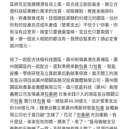
區將充足施展穗港各自上風，結合成立創投基金，樹立合
適科技結果轉化需求的信貸、保險機制，推進金融與科
技、財產融會成長。這個總投資額約95億元的園區，估計
所有的投產后完成年產值（營業支出）不低于1“你看，你
有沒有註意到，嫁奩只要幾臺電梯，並且也只要兩個丫
鬟，連一個女人相助的都沒有，我想這藍家的丫頭必定會
過20億元。
除了一起配合扶植科技園區，廣州和噴鼻港在黃埔區、廣
州開闢區的一起配合，還對準將來動
包養
力
包養
、智能
設備、學術研發及立異創業后勤辦事保證。當天開工的灣
區氫谷項目由廣州開闢區路況投資團體無限公司、廣州開
闢區財產基金團體無限公司、雄川氫能科技（廣州）無限
義務公司及噴鼻港
包養網
社會本錢介入的灣區氫谷開闢公
司
包養
實行扶
包養
植，總投資44.38億元，估計營業支出
約100億元/年；穗港合夥企業廣州瑪斯特智能
包養
設備無
限公司也于當日破“怎樣了，花兒？
包養網
先別衝動，有
什麼話，漸漸告知你媽，媽來了，來了。”藍母親被女兒
衝動的反映嚇了一跳，不睬會她抓傷土開工，該項目總投