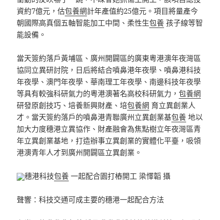
資約7億元，估
包養網
計年產值約25億元。項目將量產今
朝國際高真個五軸智能加工中間、柔性生
包養
孩子線等智
能設備。
當天簽約落戶黃埔區、廣州開闢區的廣東粵港澳年夜灣區
協同立異研討院，日后將結合噴鼻港年夜學、噴鼻港科技
年夜學、澳門年夜學、華南理工年夜學、南邊科技年夜學
等具有較強科研氣力的粵港澳著名高校科研氣力，
包養網
研發原創技巧、培養新興財產、培
包養網
育立異創業人
才。當天簽約落戶的噴鼻港青聯廣州立異創業基
包養
地以
加大力度穗港立異協作、財產融會為焦點樹立年夜灣區青
年立異創業基地，打造辦事立異創業的實體化平臺，吸領
港澳青年人才到廣州開闢區立異創業。
穗港科技
包養
一起配合園打樁開工 梁懌韜 攝
聲響：科技交通可成主要的穗港一起配合方法