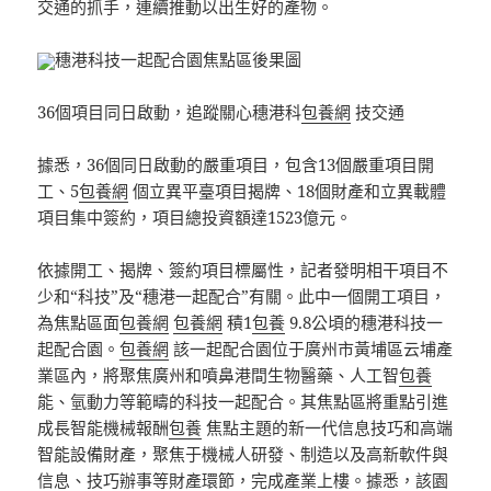
交通的抓手，連續推動以出生好的產物。
穗港科技一起配合園焦點區後果圖
36個項目同日啟動，追蹤關心穗港科
包養網
技交通
據悉，36個同日啟動的嚴重項目，包含13個嚴重項目開
工、5
包養網
個立異平臺項目揭牌、18個財產和立異載體
項目集中簽約，項目總投資額達1523億元。
依據開工、揭牌、簽約項目標屬性，記者發明相干項目不
少和“科技”及“穗港一起配合”有關。此中一個開工項目，
為焦點區面
包養網
包養網
積1
包養
9.8公頃的穗港科技一
起配合園。
包養網
該一起配合園位于廣州市黃埔區云埔產
業區內，將聚焦廣州和噴鼻港間生物醫藥、人工智
包養
能、氫動力等範疇的科技一起配合。其焦點區將重點引進
成長智能機械報酬
包養
焦點主題的新一代信息技巧和高端
智能設備財產，聚焦于機械人研發、制造以及高新軟件與
信息、技巧辦事等財產環節，完成產業上樓。據悉，該園