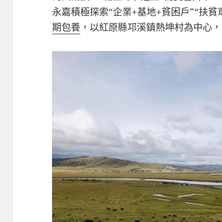
永嘉積極探索“企業+基地+貧困戶”“扶貧
期包養
，以紅原縣邛溪鎮熱坤村為中心，