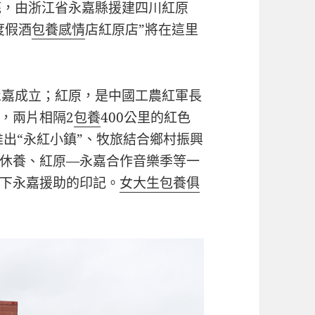
底，由浙江省永嘉縣援建四川紅原
度假酒
包養感情
店紅原店”將在這里
永嘉成立；紅原，是中國工農紅軍長
，兩片相隔2
包養
400公里的紅色
推出“永紅小鎮”、牧旅結合鄉村振興
休養、紅原—永嘉合作音樂季等一
下永嘉援助的印記。
女大生包養俱