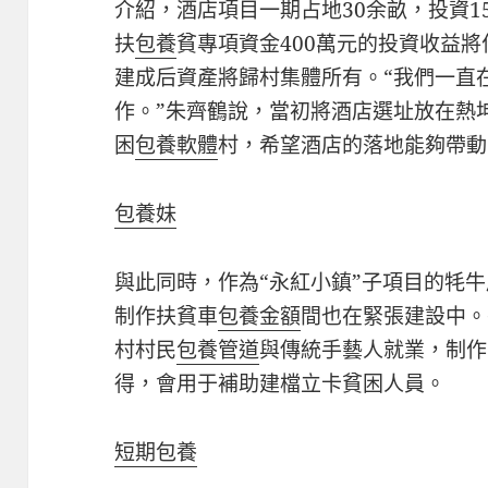
介紹，酒店項目一期占地30余畝，投資15
扶
包養
貧專項資金400萬元的投資收益
建成后資產將歸村集體所有。“我們一直
作。”朱齊鶴說，當初將酒店選址放在熱
困
包養軟體
村，希望酒店的落地能夠帶動
包養妹
與此同時，作為“永紅小鎮”子項目的牦
制作扶貧車
包養金額
間也在緊張建設中。
村村民
包養管道
與傳統手藝人就業，制作
得，會用于補助建檔立卡貧困人員。
短期包養