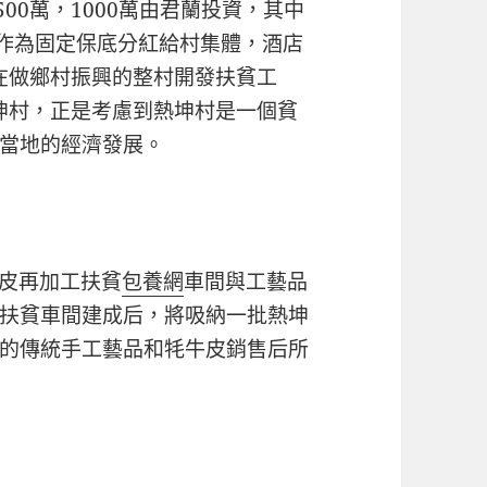
00萬，1000萬由君蘭投資，其中
將作為固定保底分紅給村集體，酒店
在做鄉村振興的整村開發扶貧工
坤村，正是考慮到熱坤村是一個貧
當地的經濟發展。
牛皮再加工扶貧
包養網
車間與工藝品
扶貧車間建成后，將吸納一批熱坤
的傳統手工藝品和牦牛皮銷售后所