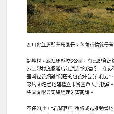
四川省紅原縣草原風景。
包養行情
徐景萱
熱坤村，距紅原縣城5公里，有已脫貧建檔
云上鄉村度假酒店紅原店”的建成，將成
臺灣包養網
難”問題的
包養妹
包養
“利刃”
吸納60名當地建檔立卡貧困戶人員就業
集團有限公司總經理朱齊鶴說。
不僅如此，“君蘭酒店”還將成為推動當