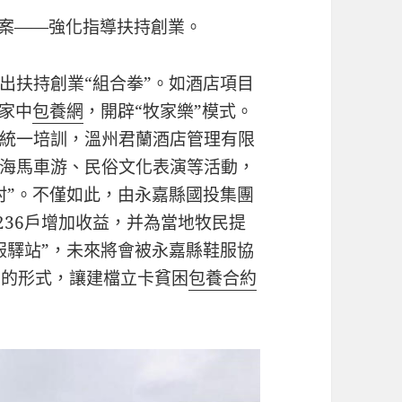
答案——強化指導扶持創業。
出扶持創業“組合拳”。如酒店項目
民家中
包養網
，開辟“牧家樂”模式。
統一培訓，溫州君蘭酒店管理有限
海馬車游、民俗文化表演等活動，
村”。不僅如此，由永嘉縣國投集團
236戶增加收益，并為當地牧民提
服驛站”，未來將會被永嘉縣鞋服協
”的形式，讓建檔立卡貧困
包養合約