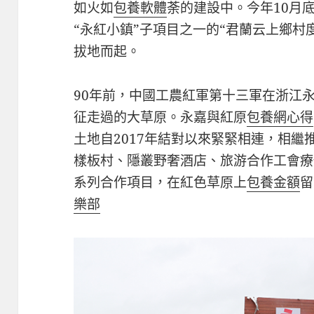
如火如
包養軟體
荼的建設中。今年10月
“永紅小鎮”子項目之一的“君蘭云上鄉村
拔地而起。
90年前，中國工農紅軍第十三軍在浙江
征走過的大草原。永嘉與紅原
包養網心得
土地自2017年結對以來緊緊相連，相繼
樣板村、隱叢野奢酒店、旅游合作工會療
系列合作項目，在紅色草原上
包養金額
留
樂部