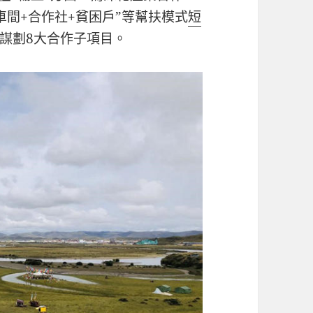
車間+合作社+貧困戶”等幫扶模式
短
謀劃8大合作子項目。