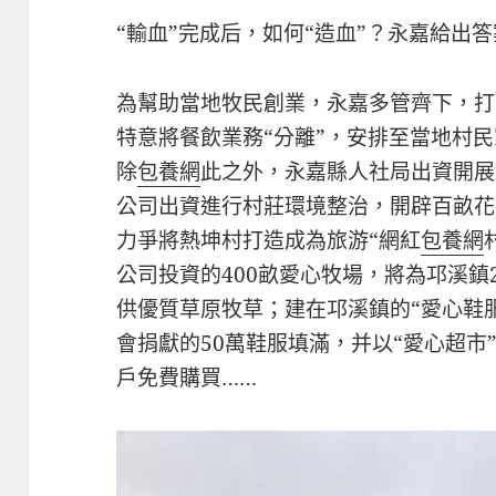
“輸血”完成后，如何“造血”？永嘉給出
為幫助當地牧民創業，永嘉多管齊下，打
特意將餐飲業務“分離”，安排至當地村
除
包養網
此之外，永嘉縣人社局出資開展
公司出資進行村莊環境整治，開辟百畝花
力爭將熱坤村打造成為旅游“網紅
包養網
公司投資的400畝愛心牧場，將為邛溪鎮
供優質草原牧草；建在邛溪鎮的“愛心鞋
會捐獻的50萬鞋服填滿，并以“愛心超市
戶免費購買……