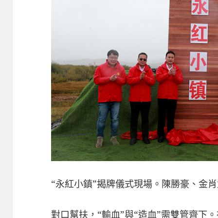
“永紅小鎮”揭牌儀式現場。陳勝豪、金
對口幫扶，“輸血”與“造血”需雙管齊下