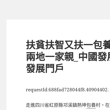
扶貧扶智又扶一包養
兩地一家親_中國發
發展門戶
requestId:688fad728044f8.40904402.
走進四川省紅原縣邛溪鎮熱坤
包養
村，在