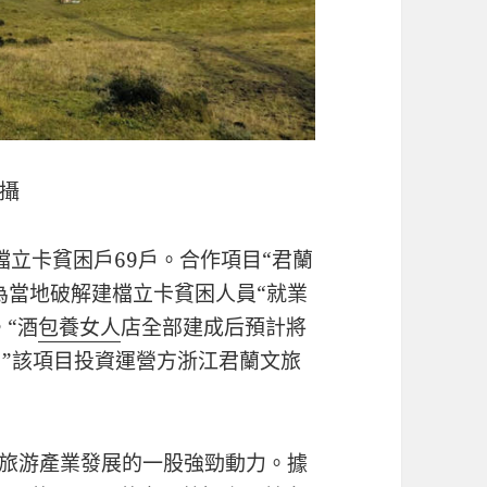
攝
立卡貧困戶69戶。合作項目“君蘭
為當地破解建檔立卡貧困人員“就業
。“酒
包養女人
店全部建成后預計將
。”該項目投資運營方浙江君蘭文旅
地旅游產業發展的一股強勁動力。據