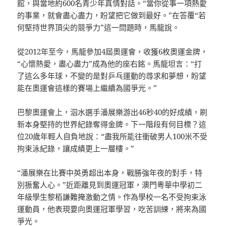
館，與當地約600名青少年真情對話。“當你從事一項熱愛
的事業，就會盡心盡力，盼望把它做到最好。”在答覆“若
何堅持世界頂尖的競爭力”這一問題時，馬龍說。
從2012年至今，馬龍參加4屆奧運會，收獲6枚奧運金牌，
“心懷熱愛，盡心盡力”成為他的座右銘。馬龍坦言：“打
了這么多年球，不變的是對乒乓運動的尋求和夢想，盼望
能在奧運會這樣的賽場上繼續為國爭光。”
巴黎奧運會上，泅水選手潘展樂游出46秒40的好成績，刷
新本身堅持的世界紀錄奪得金牌。下一階段有何目標？這
位20歲年輕人自負地說：“盡我所能往衝破男人100米不受
拘束泳紀錄，讓成績更上一層樓。”
“潘展樂在比賽中英勇超出本身，戰勝強年夜的對手，特
別振奮人心。”近距離見到奧運冠軍，澳門粵華中學初二
年級學生黎栢謙難掩激動之情。作為學校一名不受拘束泳
運動員，他表現要向奧運冠軍學習，吃苦訓練，將來為國
爭光。