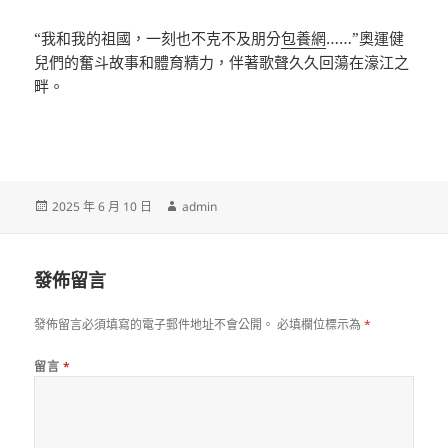
“我和我的祖國，一刻也不克不及朋分
包養網
……”奧運健
兒們的奮斗故事和體育精力，伴著歌聲久久回蕩在濠江之
畔。
發
作
2025 年 6 月 10 日
admin
佈
者
日
期:
發佈留言
發佈留言必須填寫的電子郵件地址不會公開。
必填欄位標示為
*
留言
*