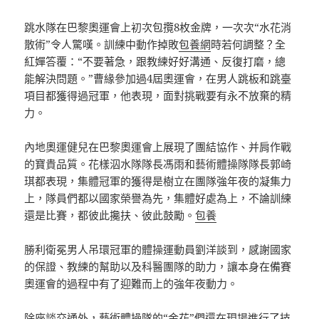
跳水隊在巴黎奧運會上初次包攬8枚金牌，一次次“水花消
散術”令人驚嘆。訓練中動作掉敗
包養網
時若何調整？全
紅嬋答覆：“不要著急，跟教練好好溝通、反復打磨，總
能解決問題。”曹緣參加過4屆奧運會，在男人跳板和跳臺
項目都獲得過冠軍，他表現，面對挑戰要有永不放棄的精
力。
內地奧運健兒在巴黎奧運會上展現了團結協作、并肩作戰
的寶貴品質。花樣泅水隊隊長馮雨和藝術體操隊隊長郭崎
琪都表現，集體冠軍的獲得是樹立在團隊強年夜的凝集力
上，隊員們都以國家榮譽為先，集體好處為上，不論訓練
還是比賽，都彼此攙扶、彼此鼓勵。
包養
勝利衛冕男人吊環冠軍的體操運動員劉洋談到，感謝國家
的保證、教練的幫助以及科醫團隊的助力，讓本身在備賽
奧運會的過程中有了迎難而上的強年夜動力。
除座談交通外，藝術體操隊的“金花”們還在現場進行了技