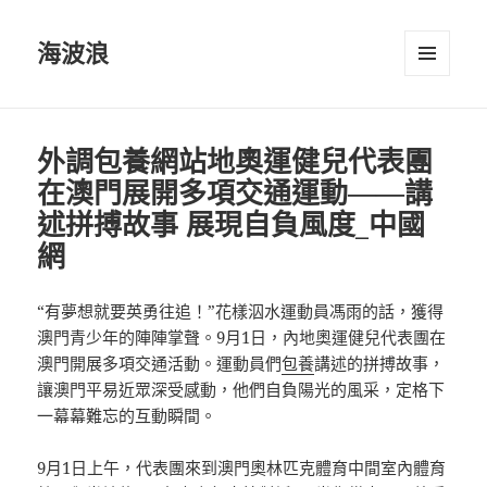
海波浪
選單及
小工具
外調包養網站地奧運健兒代表團
在澳門展開多項交通運動——講
述拼搏故事 展現自負風度_中國
網
“有夢想就要英勇往追！”花樣泅水運動員馮雨的話，獲得
澳門青少年的陣陣掌聲。9月1日，內地奧運健兒代表團在
澳門開展多項交通活動。運動員們
包養
講述的拼搏故事，
讓澳門平易近眾深受感動，他們自負陽光的風采，定格下
一幕幕難忘的互動瞬間。
9月1日上午，代表團來到澳門奧林匹克體育中間室內體育