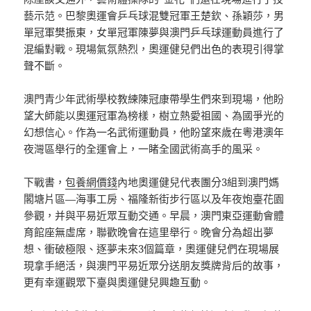
藝示范。巴黎奧運會乒乓球混雙冠軍王楚欽、孫穎莎，男
單冠軍樊振東，女單冠軍陳夢與澳門乒乓球運動員進行了
混編對戰。現場氣氛熱烈，奧運健兒們出色的表現引得掌
聲不斷。
澳門青少年武術學校教練陳冠康帶學生們來到現場，他盼
望大師能以奧運冠軍為榜樣，樹立熱愛祖國、為國爭光的
幻想信心。作為一名武術運動員，他盼望來歲在粵港澳年
夜灣區舉行的全運會上，一睹全國武術高手的風采。
下戰書，
包養網價錢
內地奧運健兒代表團分3組到澳門媽
閣塘片區—海事工房、福隆新街步行區以及年夜炮臺花園
參觀，并與平易近眾互動交通。早晨，澳門東亞運動會體
育館座無虛席，聯歡晚會在這里舉行。晚會分為超出夢
想、衝破極限、逐夢未來3個篇章，奧運健兒們在現場展
現拿手絕活，與澳門平易近眾分送朋友獎牌背后的故事，
更有幸運觀眾下臺與奧運健兒興趣互動。