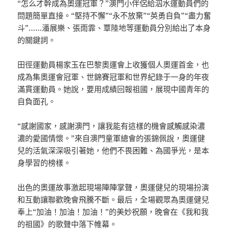
“怎么才幹成為奧運冠軍？”澳門小伴侶給泅水運動員們的
問題簡單直接。“堅持不懈”“永不放棄”“英勇自負”“盡力奮
斗”……潘展樂、張雨霏、覃陸地等運動員分別給出了本身
的關鍵詞。
田徑運動員楊家玉在巴黎奧運會上收獲個人奧運首金，也
成為集奧運會冠軍、世錦賽冠軍和世界紀錄于一身的年夜
滿貫運動員。她說，要用成績回報祖國，展現中國青年的
自負面孔。
“感謝國家，感謝澳門，讓我能有這樣的機會感觸感染濃
濃的愛國情懷。”來自澳門童軍總會的張錦佩說，奧運健
兒的活氣深深吸引著她，他們不畏困難、為國爭光，是本
身學習的榜樣。
出色的奧運故事激起現場陣陣掌聲，奧運健兒的現場扮演
和互動讓聯歡晚會飛騰不斷。最后，全場觀眾為奧運健兒
奉上“加油！加油！加油！”的美妙祝願，晚會在《我和我
的祖國》的歌聲中落下帷幕。