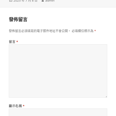
發
作
2025 年 7 月 8 日
admin
佈
者
日
期:
發佈留言
發佈留言必須填寫的電子郵件地址不會公開。
必填欄位標示為
*
留言
*
顯示名稱
*