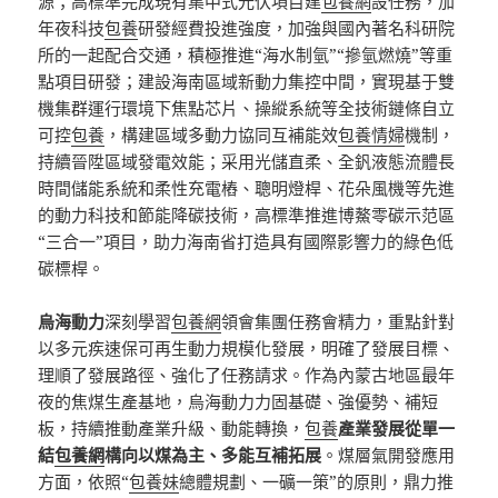
源；高標準完成現有集中式光伏項目建
包養網
設任務，加
年夜科技
包養
研發經費投進強度，加強與國內著名科研院
所的一起配合交通，積極推進“海水制氫”“摻氫燃燒”等重
點項目研發；建設海南區域新動力集控中間，實現基于雙
機集群運行環境下焦點芯片、操縱系統等全技術鏈條自立
可控
包養
，構建區域多動力協同互補能效
包養情婦
機制，
持續晉陞區域發電效能；采用光儲直柔、全釩液態流體長
時間儲能系統和柔性充電樁、聰明燈桿、花朵風機等先進
的動力科技和節能降碳技術，高標準推進博鰲零碳示范區
“三合一”項目，助力海南省打造具有國際影響力的綠色低
碳標桿。
烏海動力
深刻學習
包養網
領會集團任務會精力，重點針對
以多元疾速保可再生動力規模化發展，明確了發展目標、
理順了發展路徑、強化了任務請求。作為內蒙古地區最年
夜的焦煤生產基地，烏海動力力固基礎、強優勢、補短
板，持續推動產業升級、動能轉換，
包養
產業發展從單一
結
包養網
構向以煤為主、多能互補拓展
。煤層氣開發應用
方面，依照“
包養妹
總體規劃、一礦一策”的原則，鼎力推