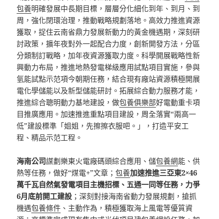
包養
明確發展中長期目標，層層分化細化到年、到月、到
周，強化閉環治理，推動戰略規劃落地。高效力推進資源
獲取，捉住云南省鼎力發展新動力的黃金機遇期，深刻研
討政策，擴年夜對外一起配合力度，創新開發方法，分區
分類制訂戰略，加年夜資源獲取力度。科學開展戰略性新
興動力布局，推進地熱發電梯級應用試點項目實施，參與
氫能試點示范項今朝期任務，結合現有廠站資源積極開展
電化學儲能以及新型儲能研討。拓展綜合動力服務才能，
推進綜合聰明動力基地建設，做
包養俱樂部
好電動重卡項
目推廣應用。加速推進重點項目建設，周全落實“兩高一
低”建設標準「姐姐，先擦擦衣服吧。」，打造平安工
程、精品示范工程。
海南公司
謀劃樂東火電廠碼頭綜合應用、儲
包養網
能、供
熱等任務，做好“煤電+”文章；
包養
加速推進三亞東2×46
萬千瓦自然氣發電項目主機招標、五通一同等任務，力爭
6月底前開工建設
；深刻對接海南省動力發展規劃，搶抓
機遇
包養條件
、主動作為，積極獲取海上風電等優質資