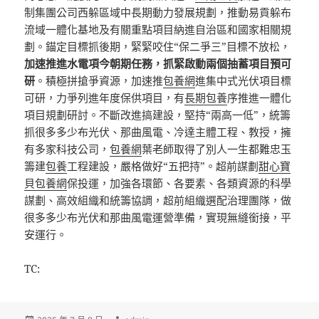
制集團公司西躲區域中長期動力發展規劃，推動易貢躲布
流域一體化基地及有關重點項目納進自治區和國家相關規
劃。錨定目標抓後期，緊緊咬住“保二爭三”目標不放松，
加速推進水電項今朝期任務，抓緊啟動兩個抽蓄項目預可
研
。積極拼搶爭資源，加速推
包養網
進集中式光伏項目標
可研，力爭列進年度保供項目，有
長期包養
序推進一體化
項目規劃研討。不斷改進搞建設，堅持“兩高一低”，統籌
抓很多多少布光伏、那曲風電、冷達主體工程、教授，擁
有多家科技公司，
包養網
葉老師取得了別人一生都難忠玉
籌建
包養
工程建設，嚴格做好“五把持”。超前謀劃
甜心寶
貝包養網
保投運，加強各環節、各要素、各類資源的科學
謀劃、高效組織和統籌協調，超前組織選配治理團隊，做
很多多少布光伏和那曲風電運營準備，實現無縫銜接，平
安運行。
TC: