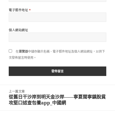
電子郵件地址
*
個人網站網址
在
瀏覽器
中儲存顯示名稱、電子郵件地址及個人網站網址，以供下
次發佈留言時使用。
文
上一篇文章
章
從舊日干沙岸到明天金沙岸——寧夏閩寧鎮脫貧
上
導
攻堅口述查包養app_中國網
一
覽
篇