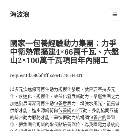
海波浪
選單及
小工具
國家一包養經驗動力集團：力爭
中衛熱電擴建4×66萬千瓦、六盤
山2×100萬千瓦項目年內開工
requestId:686bf4ff559e47.18544331.
以多元疾速保可再生動力規模化發展，就是要堅持多元
化、疾速化、規模化、效益化發展新動力，舉選集團之力
加速發展清潔可再生動
包養意思
力，增強水風光、氫氨儲
供給才能，進步源網荷儲
包養網VIP
互動、多能協同互補
的綜合動力服務才能，盡快把動力結構調
包養合約
整到
位，把集團公司新的增長點培養到位，為我國電力系統向