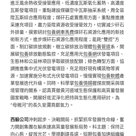
進乏風余熱收受接管應用、低濃度瓦斯氧化蓄熱、高濃度
瓦斯發電項目，重點建設煤礦空中瓦斯抽采系統，周全晉
陞瓦斯綜合應用程度；煤矸石處置應用方面，重點推進連
采連充項目，盡力晉陞資源收受接管效力，切實減少矸石
外排量，摸索研討
包養網車馬費
煤矸石資源化應用的新技
術新方式，進步煤矸石資源化應用程度；能耗“雙控”方
面，制訂碳排放規劃，樹立碳排放治理體
包養管道
系，開
展碳
包養
排放動態監控，充足應用光
包養網
伏發電項目、
生態林和公益林項目爭取碳排放配額；綠色轉型方面，協
調推進集中式光伏發電項目，充足用好現有構筑物等資
源，加速實施分布式光伏發電項目，慢慢實現
包養軟體
產
業發展迭代升級。同時，科學掌
包養情婦
握煤炭開采與環
境管理的關系，認真貫徹黃河道域生態保護和高質量發展
國家戰略，開展好底泥淨化把持與生態化應用研討，為
“母親河”的長久安瀾貢獻氣力。
西躲公司
沖刺起步、決戰開局，抓緊抓牢發展性命線，奮
力開創集團在躲疾速高質量發展新局勢。科主題：保持正
向心態，綻放光芒。學規劃謀長遠，
短期包養
加速組織編