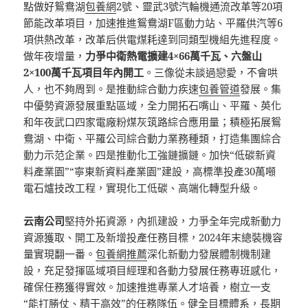
點做好鴛鴦湖
包養網
2號、靈武3號汽輪機通流改革等20項
節能改革項目，加速推進鴛鴦湖F區動力站、平羅供汽等6
項供熱改革，改革后供電煤耗達到同類型機組先進程度。
做年夜增量，
力爭中衛熱電擴建4×66萬千瓦、六盤山
2×100萬千瓦項目年內開工
。三像從未談過戀愛，不會哄
人，也不夠周到。是推動綜合動力疾速
包養管道
發展。集
中優勢資源發展重點區域，全力開拓石嘴山、平羅、英化
和年夜武口四家電廠粉煤灰筑路綜合應用量；積極拓展鴛
鴦湖、中衛、平羅公司綜合動力業務種類，打造集團綜合
動力示范企業。四是推動化工強鏈擴鏈。加快“低碳新資
料產業園”“寧東新資料產業園”建設，高標準投產30萬噸
電石爐技改工程，實現化工低碳、高端化轉型升級。
云南公司
堅持外拓資源，內抓建設，力爭全年完成新動力
資源獲取、開工及新增投產任務目標，2024年末總裝機容
量實現翻一番。
包養網推薦
深化新動力發展體制機制建
設，充足發揮區域項目經理和各動力發展任務專班感化，
確保任務獲得實效。加速推進專業人才培養，樹立一支
“能打勝仗、精干高效”的任務隊伍。健全目標體系，
長期