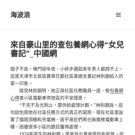
海波浪
選單及
小工具
來自豪山里的查包養網心得“女兒
書記”_中國網
個子不高，嗓門卻年夜，小碎步邁起來年青人都趕不上，
這是天津市北辰區寶翠花都社區黨總支書記林則銀給人的
第一印象。
碰見林則銀時，她正與社區任務職員一道，檢
包養網
心得
查小區電動車停放區的平安隱患。
“不克不及光制止，要供給處理計劃。”林則銀說。這
句話恰是她在社區任務方式的真正的寫照，現在社區里設
置了擋雨頂棚和充電樁，居平易近們再也無需推電動車上
樓，困擾很多小區的題目獲得處理。
1974年誕生的林則銀，是來自云貴高原的布依族，從