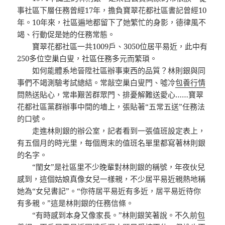
事社區下層任務曾經17年，擔負寶翠花都社區書記曾經10
年。10年來，社區遍地都留下了她繁忙的身影，德律風不
竭、行動促是她的任務常態。
寶翠花都社區一共1009戶、3050位居平易近，此中有
250多位空巢白叟，社區任務多元而繁瑣。
如何能體系地晉陞社區辦事東西的品質？林則銀與同
事們不竭測驗考試總結。常敲空巢白叟門、噓冷
包養行情
問熱送貼心，常串艱苦群眾門、排憂解難送愛心……寶翠
花都社區黨群辦事中間的墻上，張貼著“五常五送”任務法
的口號。
走進林則銀的辦公室，記者看到一張值班設定表上，
有五個月的時光里，每個周末的值班名單里都寫著林則銀
的名字。
“閨女”是社區里不少晚輩對林則銀的稱號，年夜伙兒
感到，這個姑娘真像女兒一樣親，不少居平易近親熱地稱
她為“女兒書記”。“你待居平易近有多近，居平易近待你
有多親。”這是林則銀的任務信條。
“有時感到本身又像家長。”林則銀笑著說。不久前
包