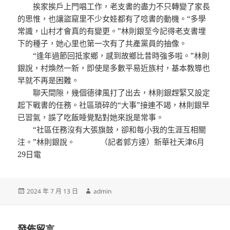
挨家挨戶上門唱工作，老支書的盡力不只轉變了家長
的思惟，也讓盜窟里不少女娃都有了唸書的動機。“多學
常識，山村才會真的有變更。”林則銀至今記得老支書埋
下的種子，她心里也第一次有了共產黨員的抽像。
“逢年過節回抵家鄉，感到故鄉比昔時強多啦。”林則
銀說，村煥然一新，即使是多數平易近族村，基本教導也
早就不再是困難。
聊天間隙，幾個德律風打了出去，林則銀趕緊又設定
起下戰書的任務。社區瑣碎的“大事”接連不竭，林則銀早
已習氣，誤了吃飯睡覺點對她來說是常事。
“社區任務沒有大張旗鼓，卻和每小我的生涯互相關
注。”林則銀說。 （記者郭方達）新華社天津6月
29日電
發
作
2024 年 7 月 13 日
admin
佈
者
日
期:
發佈留言