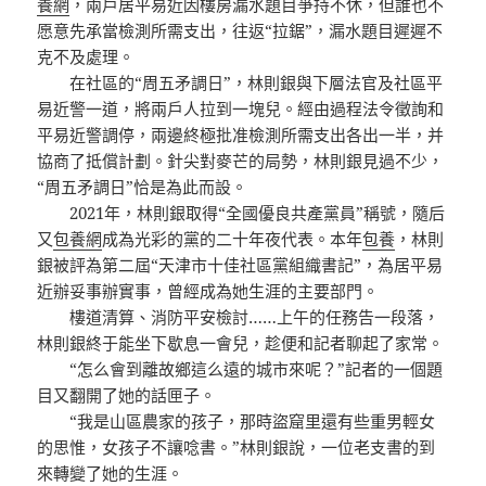
養網
，兩戶居平易近因樓房漏水題目爭持不休，但誰也不
愿意先承當檢測所需支出，往返“拉鋸”，漏水題目遲遲不
克不及處理。
在社區的“周五矛調日”，林則銀與下層法官及社區平
易近警一道，將兩戶人拉到一塊兒。經由過程法令徵詢和
平易近警調停，兩邊終極批准檢測所需支出各出一半，并
協商了抵償計劃。針尖對麥芒的局勢，林則銀見過不少，
“周五矛調日”恰是為此而設。
2021年，林則銀取得“全國優良共產黨員”稱號，隨后
又
包養網
成為光彩的黨的二十年夜代表。本年
包養
，林則
銀被評為第二屆“天津市十佳社區黨組織書記”，為居平易
近辦妥事辦實事，曾經成為她生涯的主要部門。
樓道清算、消防平安檢討……上午的任務告一段落，
林則銀終于能坐下歇息一會兒，趁便和記者聊起了家常。
“怎么會到離故鄉這么遠的城市來呢？”記者的一個題
目又翻開了她的話匣子。
“我是山區農家的孩子，那時盜窟里還有些重男輕女
的思惟，女孩子不讓唸書。”林則銀說，一位老支書的到
來轉變了她的生涯。