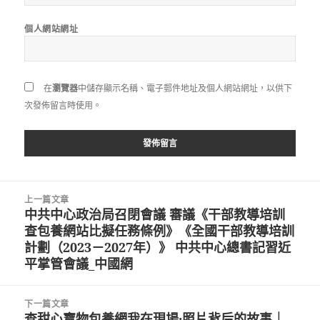
個人網站網址
在
瀏覽器
中儲存顯示名稱、電子郵件地址及個人網站網址，以供下
次發佈留言時使用。
文
上一篇文章
章
中共中心政治局召閉會議 審議《干部教導培訓
上
導
查包養網站比擬任務條例》《全國干部教導培訓
一
覽
計劃（2023－2027年）》 中共中心總書記習近
篇
平掌管會議_中國網
文
章:
下一篇文章
查甜心寶物包養網我在現場·照片背后的故事｜
下