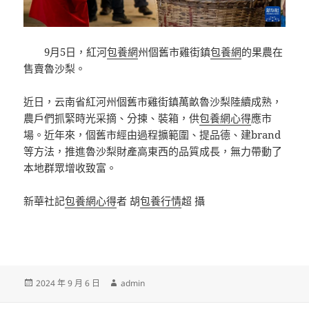
9月5日，紅河
包養網
州個舊市雞街鎮
包養網
的果農在
售賣魯沙梨。
近日，云南省紅河州個舊市雞街鎮萬畝魯沙梨陸續成熟，
農戶們抓緊時光采摘、分揀、裝箱，供
包養網心得
應市
場。近年來，個舊市經由過程擴範圍、提品德、建brand
等方法，推進魯沙梨財產高東西的品質成長，無力帶動了
本地群眾增收致富。
新華社記
包養網心得
者 胡
包養行情
超 攝
發
作
2024 年 9 月 6 日
admin
佈
者
日