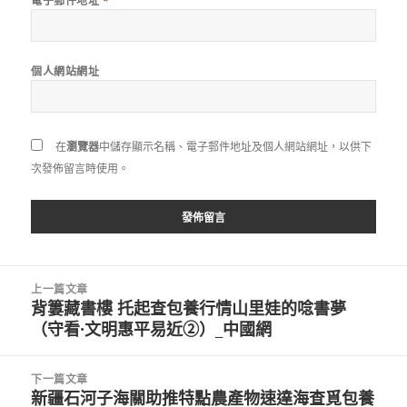
電子郵件地址
*
個人網站網址
在
瀏覽器
中儲存顯示名稱、電子郵件地址及個人網站網址，以供下
次發佈留言時使用。
文
上一篇文章
章
背簍藏書樓 托起查包養行情山里娃的唸書夢
上
導
（守看·文明惠平易近②）_中國網
一
覽
篇
文
下一篇文章
章:
新疆石河子海關助推特點農產物速達海查覓包養
下