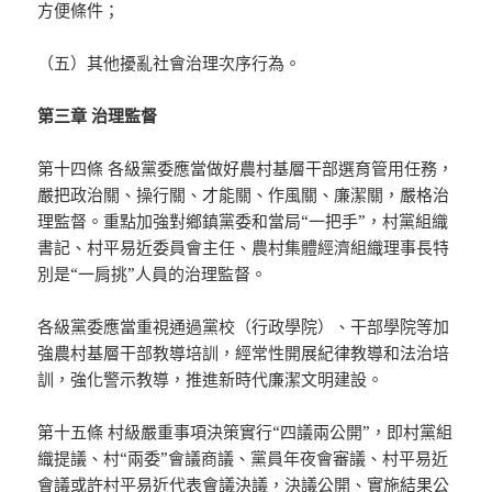
方便條件；
（五）其他擾亂社會治理次序行為。
第三章 治理監督
第十四條 各級黨委應當做好農村基層干部選育管用任務，
嚴把政治關、操行關、才能關、作風關、廉潔關，嚴格治
理監督。重點加強對鄉鎮黨委和當局“一把手”，村黨組織
書記、村平易近委員會主任、農村集體經濟組織理事長特
別是“一肩挑”人員的治理監督。
各級黨委應當重視通過黨校（行政學院）、干部學院等加
強農村基層干部教導培訓，經常性開展紀律教導和法治培
訓，強化警示教導，推進新時代廉潔文明建設。
第十五條 村級嚴重事項決策實行“四議兩公開”，即村黨組
織提議、村“兩委”會議商議、黨員年夜會審議、村平易近
會議或許村平易近代表會議決議，決議公開、實施結果公