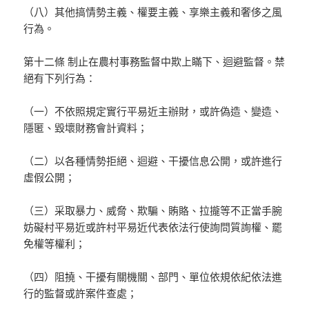
（八）其他搞情勢主義、權要主義、享樂主義和奢侈之風
行為。
第十二條 制止在農村事務監督中欺上瞞下、迴避監督。禁
絕有下列行為：
（一）不依照規定實行平易近主辦財，或許偽造、變造、
隱匿、毀壞財務會計資料；
（二）以各種情勢拒絕、迴避、干擾信息公開，或許進行
虛假公開；
（三）采取暴力、威脅、欺騙、賄賂、拉攏等不正當手腕
妨礙村平易近或許村平易近代表依法行使詢問質詢權、罷
免權等權利；
（四）阻撓、干擾有關機關、部門、單位依規依紀依法進
行的監督或許案件查處；