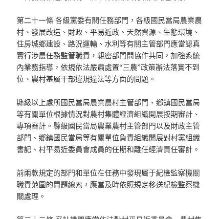
第二十一條 各級黨委有關任務部門，各級國民當局農業農
村、發展改造、財政、平易近政、天然資源、生態環境、
住房城鄉建設、路況運輸、水利等有關主管部門應當認真
實行涉農任務監管職責，親密部門間協作共同，加強系統
內業務指導，依規依法嚴肅處置“三農”政策辦法落實不到
位、農村基層干部違規違法等方面的問題。
縣級以上處所國民當局農業農村主管部門、鄉鎮國民當局
等有關單位根據情況對農村集體經濟組織開展按期審計、
專項審計。縣級國民當局農業農村主管部門以及財政主管
部門、鄉鎮國民當局等有關單位負責組織開展對村黨組織
書記、村平易近委員會成員的任期和離任經濟責任審計。
前兩款規定的部門和單位在任務中發現屬于紀檢監察機關
職責范圍的問題線索，應當及時依照規定移送紀檢監察機
關處理。