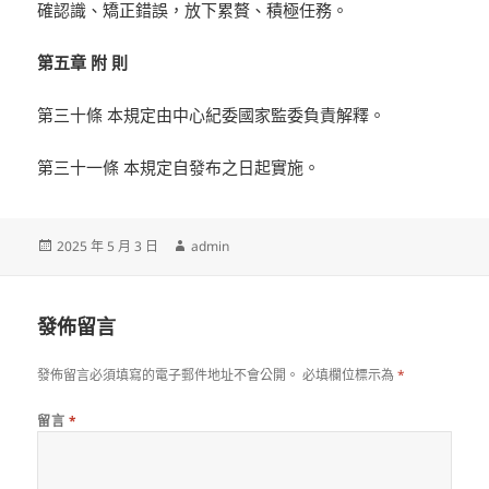
確認識、矯正錯誤，放下累贅、積極任務。
第五章 附 則
第三十條 本規定由中心紀委國家監委負責解釋。
第三十一條 本規定自發布之日起實施。
發
作
2025 年 5 月 3 日
admin
佈
者
日
期:
發佈留言
發佈留言必須填寫的電子郵件地址不會公開。
必填欄位標示為
*
留言
*