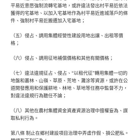
平易近意愿強制流轉宅基地，或許違法發出村平易近依法
獲得的宅基地、以加入宅基地作為村平易近進城落戶的條
件、強制村平易近搬遷加入宅基地；
（五）侵占、調用集體經營性建設用地出讓、出租等價
格；
（六）侵占、調用征地補償價格和其他有關價格；
（七）違法違規征占、侵占、“以租代征”轉用集體一切的
地盤和叢林、山嶺、草原、荒地、灘涂等資源，或許在公
道開發應用和保護耕地、林地、草地等任務中監督不力，
對違法違規行為聽任不論；
（八）其他在農村集體資金資產資源治理中擅權妄為、謀
取私利行為。
第八條 制止在鄉村建設項目治理中弄虛作假、損公肥私。