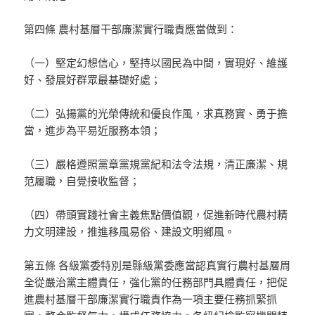
第四條 農村基層干部廉潔實行職責應當做到：
（一）堅定幻想信心，堅持以國民為中間，實現好、維護
好、發展好群眾最基礎好處；
（二）弘揚黨的光榮傳統和優良作風，求真務實、勇于擔
當，進步為平易近服務本領；
（三）嚴格遵照黨章黨規黨紀和法令法規，清正廉潔、規
范履職，自覺接收監督；
（四）帶頭實踐社會主義焦點價值觀，促進新時代農村精
力文明建設，推進移風易俗、建設文明鄉風。
第五條 各級黨委特別是縣級黨委應當認真實行農村基層周
全從嚴治黨主體責任，強化黨的任務部門具體責任，把促
進農村基層干部廉潔實行職責作為一項主要任務抓緊抓