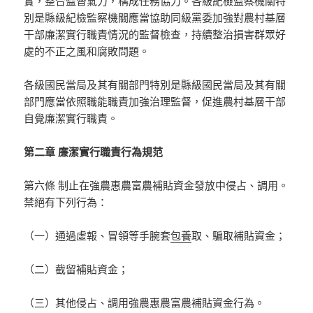
實，整合監督氣力，構成任務協力。各級紀檢監察機關特
別是縣級紀檢監察機關應當協助同級黨委加強對農村基層
干部廉潔實行職責情況的監督檢查，持續整治損害群眾好
處的不正之風和腐敗問題。
各級國民當局及其有關部門特別是縣級國民當局及其有關
部門應當依照職能職責加強治理監督，促進農村基層干部
自覺廉潔實行職責。
第二章 廉潔實行職責行為規范
第六條 制止在強農惠農富農補貼資金發放中侵占、調用。
禁絕有下列行為：
（一）通過虛報、冒領等手腕套
包養
取、騙取補貼資金；
（二）截留補貼資金；
（三）其他侵占、調用強農惠農富農補貼資金行為。