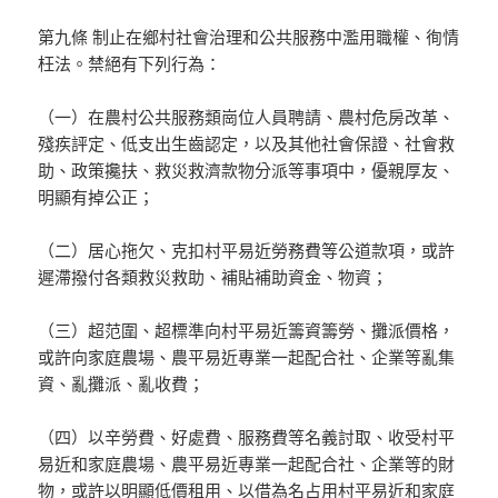
第九條 制止在鄉村社會治理和公共服務中濫用職權、徇情
枉法。禁絕有下列行為：
（一）在農村公共服務類崗位人員聘請、農村危房改革、
殘疾評定、低支出生齒認定，以及其他社會保證、社會救
助、政策攙扶、救災救濟款物分派等事項中，優親厚友、
明顯有掉公正；
（二）居心拖欠、克扣村平易近勞務費等公道款項，或許
遲滯撥付各類救災救助、補貼補助資金、物資；
（三）超范圍、超標準向村平易近籌資籌勞、攤派價格，
或許向家庭農場、農平易近專業一起配合社、企業等亂集
資、亂攤派、亂收費；
（四）以辛勞費、好處費、服務費等名義討取、收受村平
易近和家庭農場、農平易近專業一起配合社、企業等的財
物，或許以明顯低價租用、以借為名占用村平易近和家庭