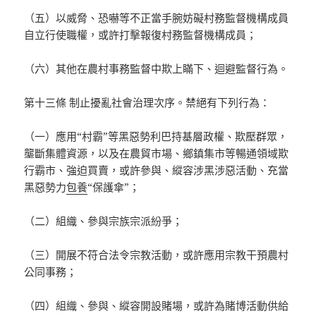
（五）以威脅、恐嚇等不正當手腕妨礙村務監督機構成員
自立行使職權，或許打擊報復村務監督機構成員；
（六）其他在農村事務監督中欺上瞞下、迴避監督行為。
第十三條 制止擾亂社會治理次序。禁絕有下列行為：
（一）應用“村霸”等黑惡勢利巴持基層政權、欺壓群眾，
壟斷集體資源，以及在農貿市場、鄉鎮集市等暢通領域欺
行霸市、強迫買賣，或許參與、縱容涉黑涉惡活動、充當
黑惡勢力
包養
“保護傘”；
（二）組織、參與宗族宗派紛爭；
（三）開展不符合法令宗教活動，或許應用宗教干預農村
公同事務；
（四）組織、參與、縱容開設賭場，或許為賭博活動供給