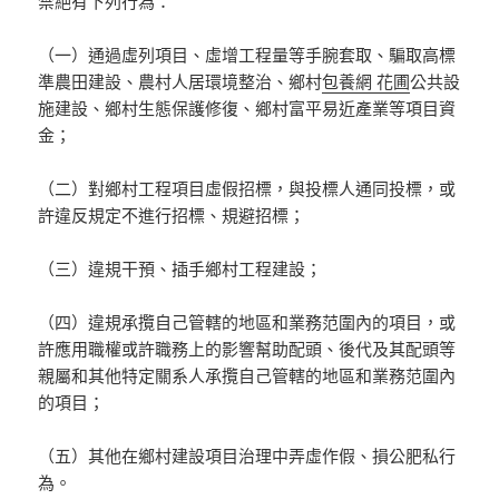
禁絕有下列行為：
（一）通過虛列項目、虛增工程量等手腕套取、騙取高標
準農田建設、農村人居環境整治、鄉村
包養網 花圃
公共設
施建設、鄉村生態保護修復、鄉村富平易近產業等項目資
金；
（二）對鄉村工程項目虛假招標，與投標人通同投標，或
許違反規定不進行招標、規避招標；
（三）違規干預、插手鄉村工程建設；
（四）違規承攬自己管轄的地區和業務范圍內的項目，或
許應用職權或許職務上的影響幫助配頭、後代及其配頭等
親屬和其他特定關系人承攬自己管轄的地區和業務范圍內
的項目；
（五）其他在鄉村建設項目治理中弄虛作假、損公肥私行
為。