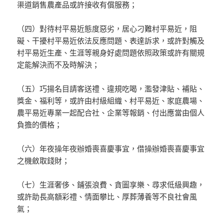
渠道銷售農產品或許接收有償服務；
（四）對待村平易近態度惡劣，居心刁難村平易近，阻
礙、干擾村平易近依法反應問題、表達訴求，或許對觸及
村平易近生產、生涯等親身好處問題依照政策或許有關規
定能解決而不及時解決；
（五）巧揚名目請客送禮、違規吃喝，濫發津貼、補貼、
獎金、福利等，或許由村級組織、村平易近、家庭農場、
農平易近專業一起配合社、企業等報銷、付出應當由個人
負擔的價格；
（六）年夜操年夜辦婚喪喜慶事宜，借操辦婚喪喜慶事宜
之機斂取錢財；
（七）生涯奢侈、鋪張浪費、貪圖享樂、尋求低級興趣，
或許助長高額彩禮、情面攀比、厚葬薄養等不良社會風
氣；