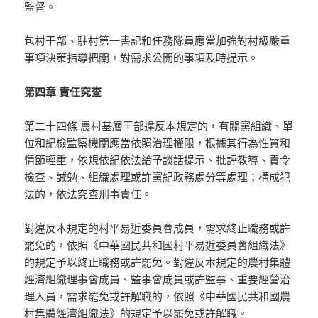
監督。
包村干部、駐村第一書記和任務隊員應當加強對村級嚴重
事項決策指導把關，對需求公開的事項及時提示。
第四章 責任究查
第二十四條 農村基層干部違反本規定的，有關黨組織、單
位和紀檢監察機關應當依照治理權限，根據其行為性質和
情節輕重，依規依紀依法給予談話提示、批評教導、責令
檢查、誡勉、組織處理或許黨紀政務處分等處理；構成犯
法的，依法究查刑事責任。
對違反本規定的村平易近委員會成員，需求終止職務或許
罷免的，依照《中華國民共和國村平易近委員會組織法》
的規定予以終止職務或許罷免。對違反本規定的農村集體
經濟組織理事會成員、監事會成員或許監事、重要經營治
理人員，需求罷免或許解職的，依照《中華國民共和國農
村集體經濟組織法》的規定予以罷免或許解職。