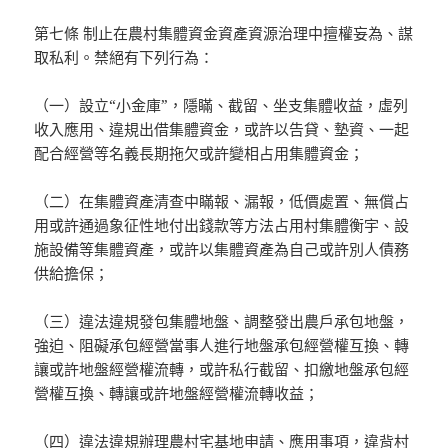
第七條 制止在農村集體資金資產資源治理中擅權妄為、謀
取私利。禁絕有下列行為：
（一）設立“小金庫”，隱瞞、截留、坐支集體收益，虛列
收入應用、違規出借集體資金，或許以告貸、墊資、一起
配合經營等名義長期拖欠或許變相占用集體資金；
（二）在集體資產清查中瞞報、漏報，低價處置、無償占
用或許通過象征性地付出錢款等方法占用村集體衡宇、設
施設備等集體資產，或許以集體資產為自己或許別人債務
供給擔保；
（三）違法違規發包集體地盤、調整發出農戶承包地盤，
強迫、阻礙承包經營當事人進行地盤承包經營權互換、轉
讓或許地盤經營權流轉，或許私行截留、扣繳地盤承包經
營權互換、轉讓或許地盤經營權流轉收益；
（四）違法違規辦理農村宅基地申請、應用事項，違背村