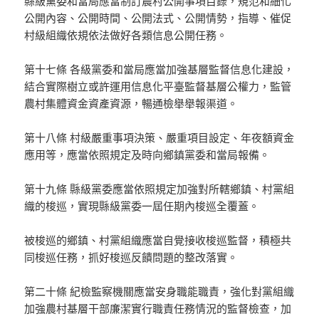
縣級黨委和當局應當制訂農村公開事項目錄，規范和細化
公開內容、公開時間、公開法式、公開情勢，指導、催促
村級組織依規依法做好各類信息公開任務。
第十七條 各級黨委和當局應當加強基層監督信息化建設，
結合實際樹立或許運用信息化平臺監督基層公權力，監管
農村集體資金資產資源，暢通檢舉舉報渠道。
第十八條 村級嚴重事項決策、嚴重項目設定、年夜額資金
應用等，應當依照規定及時向鄉鎮黨委和當局報備。
第十九條 縣級黨委應當依照規定加強對所轄鄉鎮、村黨組
織的梭巡，實現縣級黨委一屆任期內梭巡全覆蓋。
被梭巡的鄉鎮、村黨組織應當自覺接收梭巡監督，積極共
同梭巡任務，抓好梭巡反饋問題的整改落實。
第二十條 紀檢監察機關應當安身職能職責，強化對黨組織
加強農村基層干部廉潔實行職責任務情況的監督檢查，加