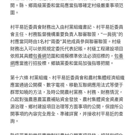
開。縣、鄉兩級黨委和當局應當指導確定村級嚴重事項范
圍。
村平易近委員會財務出入由村黨組織書記、村平易近委員
會主任、村務監督機構重要負責人聯審聯簽，“一肩挑”的
村應當同時由1名村“兩委”其他成員參與聯審聯簽。村級
財務出入可以依照規定委托代表記賬。村級工程建設項目
依照其具體
包養網
范圍和規模標準依法必須招標的，
包養
網
應當進行招投標，鄉鎮黨委和當局加強指導把關。
第十六條 村黨組織、村平易近委員會和農村集體經濟組織
應當通過公開欄、數字電視、移動互聯網應用法式等便于
群眾知曉的方法，及時公開農村黨務、村務、財務情況，
凸起對強農惠農富農補貼資金發放、農村集體資金資產資
源治理、鄉村建設項目治理等方面事項的公開，保證所公
開事項的內容完全周全、準確詳實，并接收村平易近的查
詢。