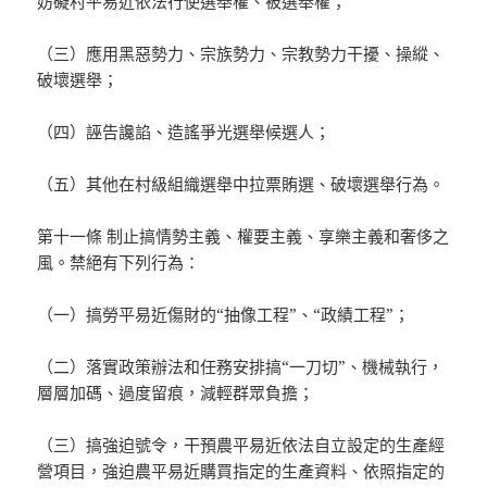
妨礙村平易近依法行使選舉權、被選舉權；
（三）應用黑惡勢力、宗族勢力、宗教勢力干擾、操縱、
破壞選舉；
（四）誣告讒諂、造謠爭光選舉候選人；
（五）其他在村級組織選舉中拉票賄選、破壞選舉行為。
第十一條 制止搞情勢主義、權要主義、享樂主義和奢侈之
風。禁絕有下列行為：
（一）搞勞平易近傷財的“抽像工程”、“政績工程”；
（二）落實政策辦法和任務安排搞“一刀切”、機械執行，
層層加碼、過度留痕，減輕群眾負擔；
（三）搞強迫號令，干預農平易近依法自立設定的生產經
營項目，強迫農平易近購買指定的生產資料、依照指定的