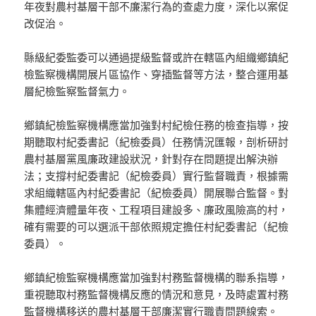
年夜對農村基層干部不廉潔行為的查處力度，深化以案促
改促治。
縣級紀委監委可以通過提級監督或許在轄區內組織鄉鎮紀
檢監察機構開展片區協作、穿插監督等方法，整合運用基
層紀檢監察監督氣力。
鄉鎮紀檢監察機構應當加強對村紀檢任務的檢查指導，按
期聽取村紀委書記（紀檢委員）任務情況匯報，剖析研討
農村基層黨風廉政建設狀況，針對存在問題提出解決辦
法；支撐村紀委書記（紀檢委員）實行監督職責，根據需
求組織轄區內村紀委書記（紀檢委員）開展聯合監督。對
集體經濟體量年夜、工程項目建設多、廉政風險高的村，
確有需要的可以選派干部依照規定擔任村紀委書記（紀檢
委員）。
鄉鎮紀檢監察機構應當加強對村務監督機構的聯系指導，
重視聽取村務監督機構反應的情況和意見，及時處置村務
監督機構移送的農村基層干部廉潔實行職責問題線索。