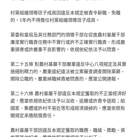
村黨組織領導班子成員因違反本規定被責令辭職、免職
的，1年內不得擔任村黨組織領導班子成員。
黨委和當局及其任務部門的領導干部在促進農村基層干部
廉潔實行職責任務中不實行或許不正確實行職責，形成嚴
重損害或許嚴重不良影響的，依規依紀依法予以問責。
第二十五條 對農村基層干部嚴重違反中心八項規定及其實
施細則精力的，嚴重違紀違法被立案審查調查開除黨籍、
開除公職的，嚴重掉職掉責被問責的，應當公開通報。
第二十六條 農村基層干部違反本規定獲取的不正當經濟好
處，應當依規依紀依法予以沒收、追繳或許責令退賠；給
國家、集體或許村平易近等形成經濟損掉的，應當依照有
關規定承擔賠償責任。
農村基層干部因違反本規定獲取的職務、職級、獎勵、資