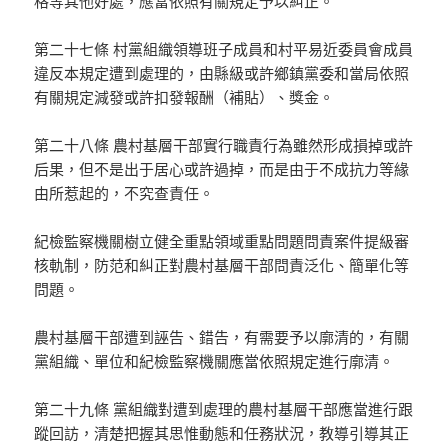
格等其他好處，應當依照有關規定予以糾正。
第二十七條 村黨組織領導班子成員和村平易近委員會成員
違反本規定遭到處理的，由縣級或許鄉鎮黨委和當局依照
有關規定減發或許扣發報酬（補貼）、獎金。
第二十八條 農村基層干部實行職責行為雖然形成損掉或許
后果，但不是出于居心或許過掉，而是由于不成抗力等緣
由所惹起的，不究查責任。
紀檢監察機關樹立健全重點領域重點問題問責案件提級審
核軌制，防范和糾正對農村基層干部問責泛化、簡單化等
問題。
農村基層干部遭到誣告、錯告，有需要予以廓清的，有關
黨組織、單位和紀檢監察機關應當依照規定進行廓清。
第二十九條 黨組織對遭到處理的農村基層干部應當進行跟
蹤回訪，清楚把握其思惟動態和任務狀況，教導引導其正