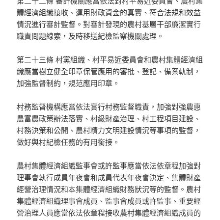
第二十二條 審計機關應當依法對村平易近委員會、農村集
體經濟組織接收、運用財政資金的真實、符合法規和效益
情況進行審計監督。對審計發現的農村基層干部廉潔實行
職責問題線索，及時移送紀檢監察機關處理。
第二十三條 村黨組織、村平易近委員會和農村集體經濟組
織應當樹立健全印章保管應用的審批、登記、備案軌制，
加強監督制約，規范應用印章。
村務監督機構應當依法實行村務監督職責，加強對強農惠
農富農政策辦法落實、村級財產治理、村工程項目建設、
村務決策和公開、農村精力文明建設情況等事項的監督，
做好與村紀檢任務的有用銜接。
農村集體經濟組織監事會或許監事應當依法依章程加強對
理事會執行成員年夜會和成員代表年夜會決定、集體財產
經營治理情況和本集體經濟組織財務狀況等的監督。農村
集體經濟組織理事會成員、監事會成員或許監事、重要經
營治理人員應當依法依章程接收農村集體經濟組織成員的