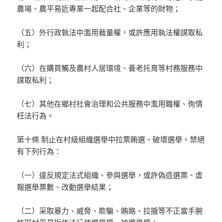
農場、農平易近專業一起配合社、企業等的財物；
（五）外行政執法中濫用裁量權，或許應用執法權謀取私
利；
（六）在購買觸及農村人居環境、養老托育等村務服務中
謀取私利；
（七）其他在鄉村社會治理和公共服務中濫用職權、徇情
枉法行為。
第十條 制止在村級組織選舉中拉票賄選、破壞選舉。禁絕
有下列行為：
（一）違反規定法式組織、參與選舉，或許偽造選票、虛
報選舉票數、改動選舉結果；
（二）采取暴力、威脅、欺騙、賄賂、拉攏等不正當手腕